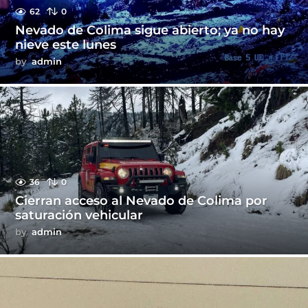
62
0
Nevado de Colima sigue abierto; ya no hay
nieve este lunes
by
admin
36
0
Cierran acceso al Nevado de Colima por
saturación vehicular
by
admin