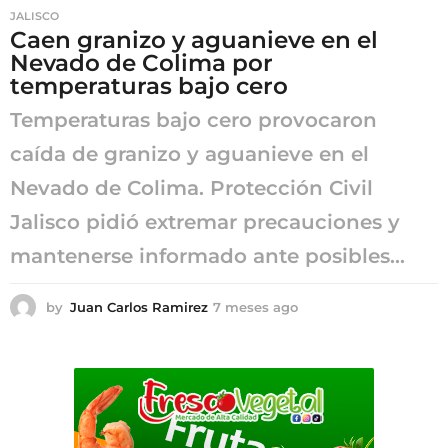
JALISCO
Caen granizo y aguanieve en el
Nevado de Colima por
temperaturas bajo cero
Temperaturas bajo cero provocaron
caída de granizo y aguanieve en el
Nevado de Colima. Protección Civil
Jalisco pidió extremar precauciones y
mantenerse informado ante posibles...
by
Juan Carlos Ramirez
7 meses ago
7
m
e
s
e
s
a
g