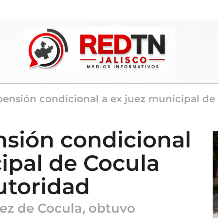
ensión condicional a ex juez municipal de
sión condicional
ipal de Cocula
utoridad
uez de Cocula, obtuvo