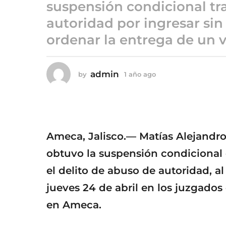
ñ
suspensión condicional tr
o
autoridad por ingresar sin
a
ordenar la entrega de un v
g
o
admin
by
1 año ago
1
a
ñ
o
a
g
o
Ameca, Jalisco.— Matías Alejandro
obtuvo la suspensión condicional
el delito de abuso de autoridad, al
jueves 24 de abril en los juzgados
en Ameca.