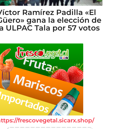
Víctor Ramírez Padilla «El
Güero» gana la elección de
la ULPAC Tala por 57 votos
ttps://frescovegetal.sicarx.shop/