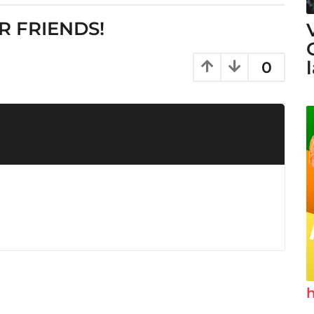
R FRIENDS!
0
h