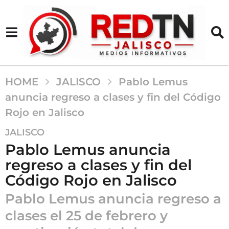
HOME
JALISCO
Pablo Lemus
anuncia regreso a clases y fin del Código
Rojo en Jalisco
6
JALISCO
m
Pablo Lemus anuncia
e
regreso a clases y fin del
s
Código Rojo en Jalisco
e
s
Pablo Lemus anuncia regreso a
a
clases el 25 de febrero y
g
o