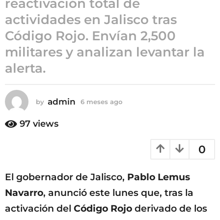
reactivación total de
6
actividades en Jalisco tras
m
Código Rojo. Envían 2,500
e
s
militares y analizan levantar la
e
alerta.
s
a
g
admin
by
6 meses ago
6
o
m
e
97
views
s
e
0
s
a
g
El gobernador de Jalisco,
Pablo Lemus
o
Navarro
, anunció este lunes que, tras la
activación del
Código Rojo
derivado de los