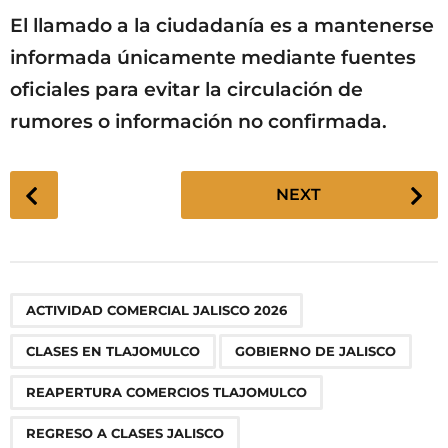
El llamado a la ciudadanía es a mantenerse
informada únicamente mediante fuentes
oficiales para evitar la circulación de
rumores o información no confirmada.
P
NEXT
o
s
t
P
,
,
,
,
,
,
,
ACTIVIDAD COMERCIAL JALISCO 2026
a
g
CLASES EN TLAJOMULCO
GOBIERNO DE JALISCO
i
n
REAPERTURA COMERCIOS TLAJOMULCO
a
REGRESO A CLASES JALISCO