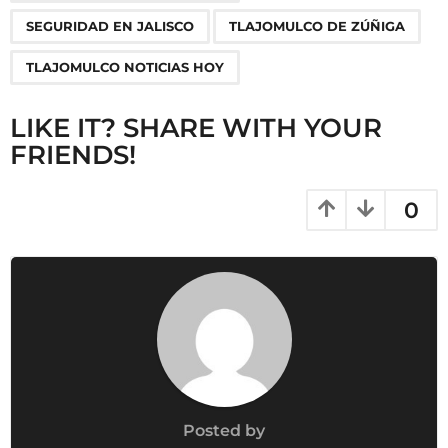
t
i
SEGURIDAD EN JALISCO
TLAJOMULCO DE ZÚÑIGA
o
TLAJOMULCO NOTICIAS HOY
n
LIKE IT? SHARE WITH YOUR
FRIENDS!
0
Posted by