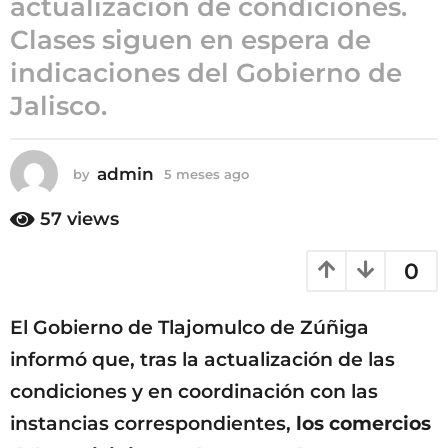
actualización de condiciones.
5
Clases siguen en espera de
m
indicaciones del Gobierno de
e
s
Jalisco.
e
s
a
admin
by
5 meses ago
5
g
m
e
o
57
views
s
e
0
s
a
g
El Gobierno de Tlajomulco de Zúñiga
o
informó que, tras la actualización de las
condiciones y en coordinación con las
instancias correspondientes,
los comercios