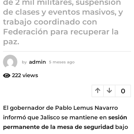
de 2 mil militares, suspensión
5
de clases y eventos masivos, y
m
trabajo coordinado con
e
s
Federación para recuperar la
e
paz.
s
a
g
admin
by
5 meses ago
5
o
m
e
222
views
s
e
0
s
a
g
El gobernador de Pablo Lemus Navarro
o
informó que Jalisco se mantiene en
sesión
permanente de la mesa de seguridad
bajo