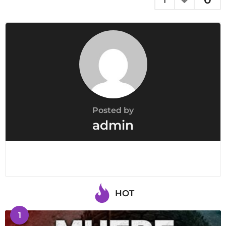
Posted by
admin
HOT
1