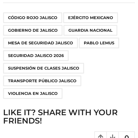
t
P
,
,
,
,
,
,
,
,
,
CÓDIGO ROJO JALISCO
EJÉRCITO MEXICANO
a
g
GOBIERNO DE JALISCO
GUARDIA NACIONAL
i
n
MESA DE SEGURIDAD JALISCO
PABLO LEMUS
a
SEGURIDAD JALISCO 2026
t
i
SUSPENSIÓN DE CLASES JALISCO
o
TRANSPORTE PÚBLICO JALISCO
n
VIOLENCIA EN JALISCO
LIKE IT? SHARE WITH YOUR
FRIENDS!
0