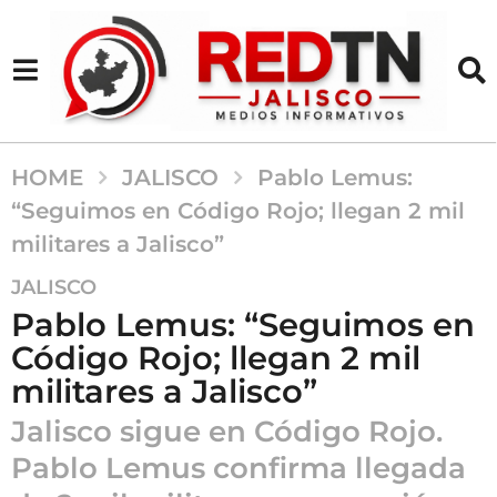
HOME
JALISCO
Pablo Lemus:
“Seguimos en Código Rojo; llegan 2 mil
militares a Jalisco”
5
JALISCO
m
Pablo Lemus: “Seguimos en
e
Código Rojo; llegan 2 mil
s
militares a Jalisco”
e
s
Jalisco sigue en Código Rojo.
a
Pablo Lemus confirma llegada
g
o