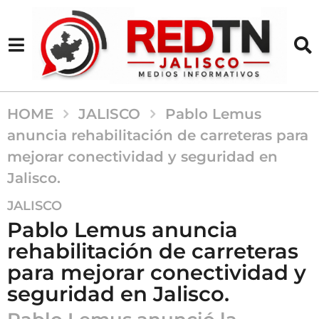
HOME
JALISCO
Pablo Lemus
anuncia rehabilitación de carreteras para
mejorar conectividad y seguridad en
Jalisco.
2
JALISCO
a
Pablo Lemus anuncia
ñ
rehabilitación de carreteras
o
para mejorar conectividad y
s
a
seguridad en Jalisco.
g