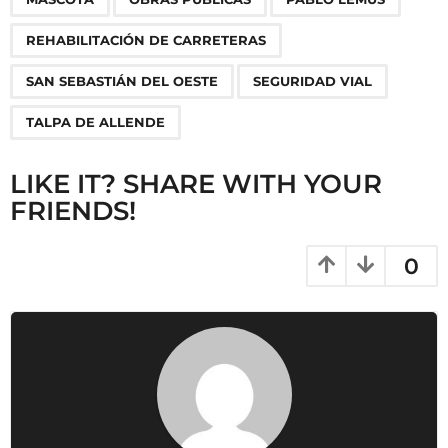
n
a
REHABILITACIÓN DE CARRETERAS
t
i
SAN SEBASTIÁN DEL OESTE
SEGURIDAD VIAL
o
TALPA DE ALLENDE
n
LIKE IT? SHARE WITH YOUR
FRIENDS!
0