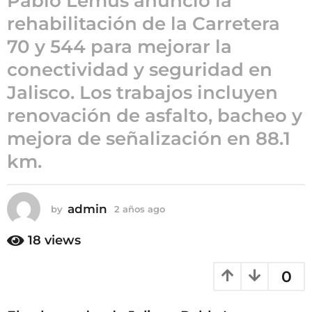
Pablo Lemus anunció la
o
rehabilitación de la Carretera
2
a
70 y 544 para mejorar la
ñ
conectividad y seguridad en
o
s
Jalisco. Los trabajos incluyen
a
renovación de asfalto, bacheo y
g
mejora de señalización en 88.1
o
km.
admin
by
2 años ago
2
a
ñ
18
views
o
s
0
a
g
o