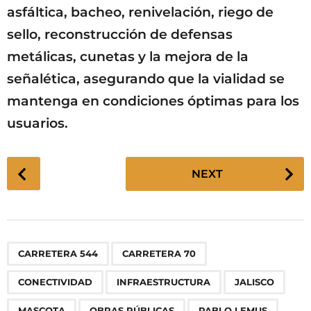
asfáltica, bacheo, renivelación, riego de
sello, reconstrucción de defensas
metálicas, cunetas y la mejora de la
señalética, asegurando que la vialidad se
mantenga en condiciones óptimas para los
usuarios.
P
NEXT
o
s
t
P
,
,
,
,
,
,
,
,
,
,
,
CARRETERA 544
CARRETERA 70
a
g
CONECTIVIDAD
INFRAESTRUCTURA
JALISCO
i
MASCOTA
OBRAS PÚBLICAS
PABLO LEMUS