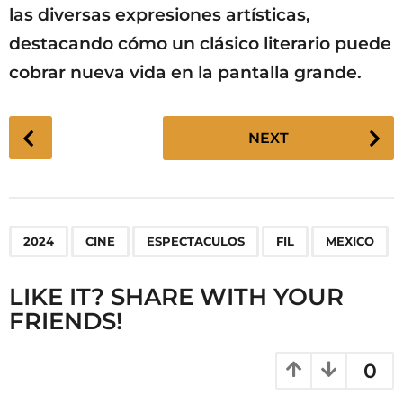
las diversas expresiones artísticas,
destacando cómo un clásico literario puede
cobrar nueva vida en la pantalla grande.
P
NEXT
o
s
t
P
,
,
,
,
2024
CINE
ESPECTACULOS
FIL
MEXICO
a
g
LIKE IT? SHARE WITH YOUR
i
FRIENDS!
n
a
t
0
i