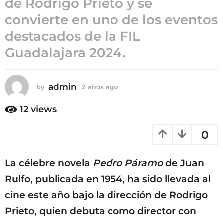
de Rodrigo Prieto y se
a
convierte en uno de los eventos
ñ
destacados de la FIL
o
s
Guadalajara 2024.
a
g
o
admin
by
2 años ago
2
a
ñ
12
views
o
s
0
a
g
o
La célebre novela
Pedro Páramo
de Juan
Rulfo, publicada en 1954, ha sido llevada al
cine este año bajo la dirección de Rodrigo
Prieto, quien debuta como director con