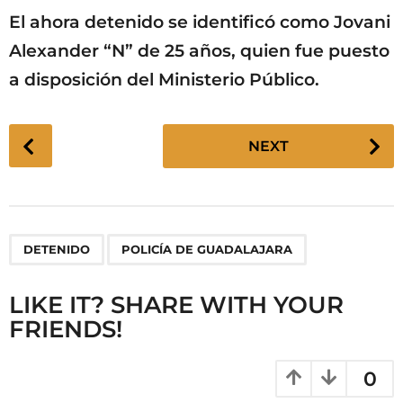
El ahora detenido se identificó como Jovani
Alexander “N” de 25 años, quien fue puesto
a disposición del Ministerio Público.
P
NEXT
o
s
t
P
,
DETENIDO
POLICÍA DE GUADALAJARA
a
g
LIKE IT? SHARE WITH YOUR
i
FRIENDS!
n
a
t
0
i