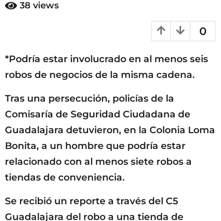
e
38
views
7
s
e
m
0
s
e
a
s
g
*Podría estar involucrado en al menos seis
e
o
s
robos de negocios de la misma cadena.
a
g
Tras una persecución, policías de la
o
Comisaría de Seguridad Ciudadana de
Guadalajara detuvieron, en la Colonia Loma
Bonita, a un hombre que podría estar
relacionado con al menos siete robos a
tiendas de conveniencia.
Se recibió un reporte a través del C5
Guadalajara del robo a una tienda de