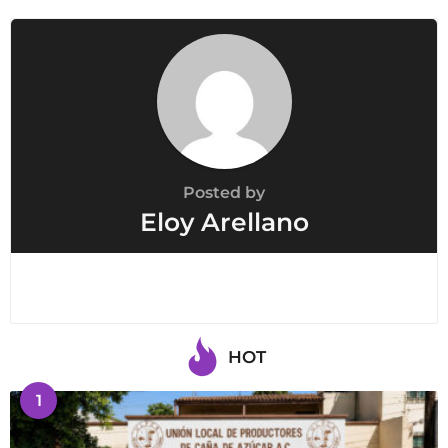
o
n
Posted by
Eloy Arellano
HOT
1