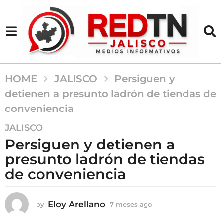
HOME
JALISCO
Persiguen y
detienen a presunto ladrón de tiendas de
conveniencia
7
JALISCO
m
Persiguen y detienen a
e
presunto ladrón de tiendas
s
de conveniencia
e
s
a
Eloy Arellano
by
7 meses ago
7
g
m
o