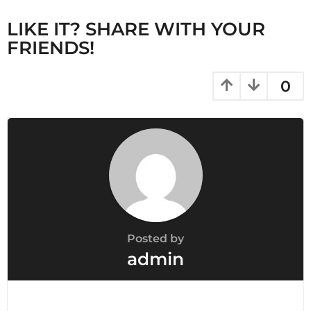
i
n
LIKE IT? SHARE WITH YOUR
a
FRIENDS!
t
i
0
o
n
Posted by
admin