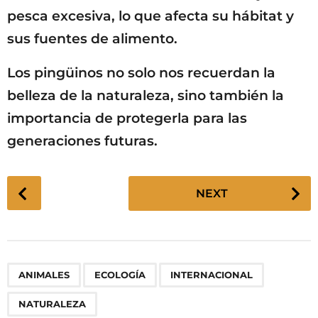
pesca excesiva, lo que afecta su hábitat y
sus fuentes de alimento.
Los pingüinos no solo nos recuerdan la
belleza de la naturaleza, sino también la
importancia de protegerla para las
generaciones futuras.
P
NEXT
o
s
t
P
,
,
,
ANIMALES
ECOLOGÍA
INTERNACIONAL
a
g
NATURALEZA