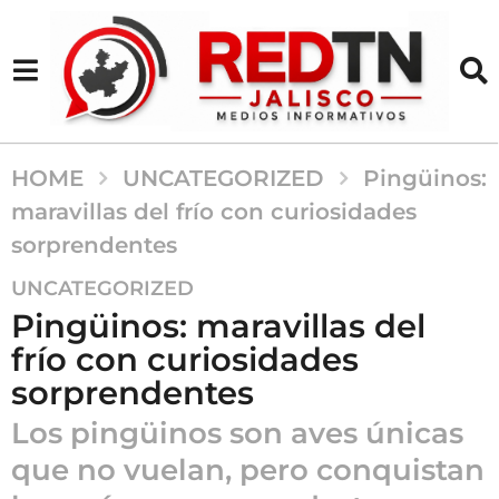
HOME
UNCATEGORIZED
Pingüinos:
maravillas del frío con curiosidades
sorprendentes
2
UNCATEGORIZED
a
Pingüinos: maravillas del
ñ
frío con curiosidades
o
sorprendentes
s
a
Los pingüinos son aves únicas
g
que no vuelan, pero conquistan
o
2