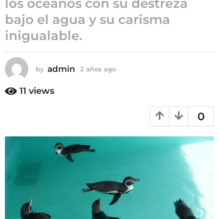
los océanos con su destreza
a
bajo el agua y su carisma
ñ
inigualable.
o
s
a
admin
g
by
2 años ago
2
a
o
ñ
11
views
o
s
0
a
g
o