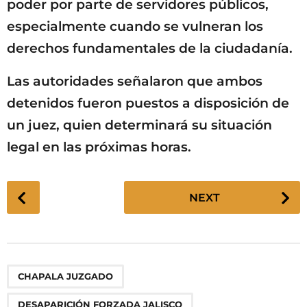
poder por parte de servidores públicos,
especialmente cuando se vulneran los
derechos fundamentales de la ciudadanía.
Las autoridades señalaron que ambos
detenidos fueron puestos a disposición de
un juez, quien determinará su situación
legal en las próximas horas.
P
NEXT
o
s
t
P
,
,
,
,
,
,
,
,
CHAPALA JUZGADO
a
g
DESAPARICIÓN FORZADA JALISCO