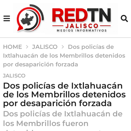
HOME
JALISCO
Dos policías de
Ixtlahuacán de los Membrillos detenidos
por desaparición forzada
5
JALISCO
m
Dos policías de Ixtlahuacán
e
de los Membrillos detenidos
s
por desaparición forzada
e
s
Dos policías de Ixtlahuacán de
a
los Membrillos fueron
g
o