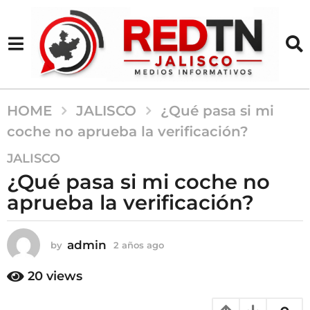
HOME
JALISCO
¿Qué pasa si mi
coche no aprueba la verificación?
2
JALISCO
a
¿Qué pasa si mi coche no
ñ
aprueba la verificación?
o
s
a
admin
by
2 años ago
2
g
a
o
ñ
20
views
o
2
s
a