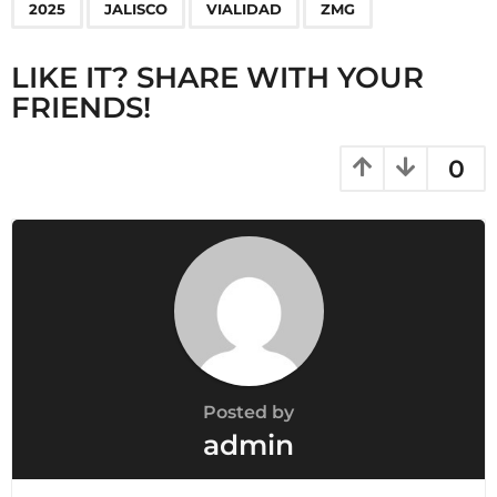
,
,
,
2025
JALISCO
VIALIDAD
ZMG
a
g
LIKE IT? SHARE WITH YOUR
i
FRIENDS!
n
a
t
0
i
o
n
Posted by
admin