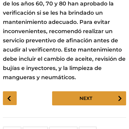
de los años 60, 70 y 80 han aprobado la
verificación si se les ha brindado un
mantenimiento adecuado. Para evitar
inconvenientes, recomendó realizar un
servicio preventivo de afinación antes de
acudir al verificentro. Este mantenimiento
debe incluir el cambio de aceite, revisión de
bujías e inyectores, y la limpieza de
mangueras y neumáticos.
P
NEXT
o
s
t
P