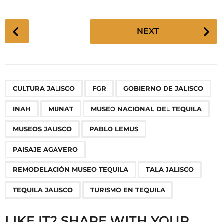
P
NEXT
o
s
t
P
,
,
,
,
,
,
,
,
,
,
,
,
CULTURA JALISCO
FGR
GOBIERNO DE JALISCO
a
g
INAH
MUNAT
MUSEO NACIONAL DEL TEQUILA
i
n
MUSEOS JALISCO
PABLO LEMUS
a
PAISAJE AGAVERO
t
i
REMODELACIÓN MUSEO TEQUILA
TALA JALISCO
o
TEQUILA JALISCO
TURISMO EN TEQUILA
n
LIKE IT? SHARE WITH YOUR