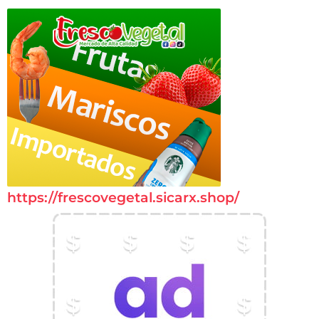
https://frescovegetal.sicarx.shop/