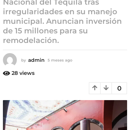
Nacional del Tequila tras
5
irregularidades en su manejo
m
municipal. Anuncian inversión
e
s
de 15 millones para su
e
remodelación.
s
a
g
admin
by
5 meses ago
5
o
m
e
28
views
s
e
0
s
a
g
o