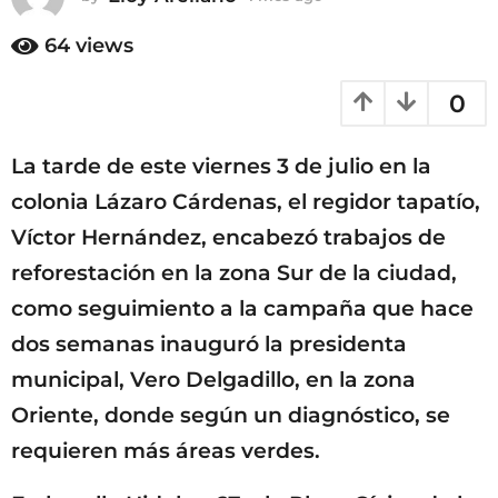
m
e
e
64
views
s
s
a
a
0
g
g
o
o
La tarde de este viernes 3 de julio en la
colonia Lázaro Cárdenas, el regidor tapatío,
Víctor Hernández, encabezó trabajos de
reforestación en la zona Sur de la ciudad,
como seguimiento a la campaña que hace
dos semanas inauguró la presidenta
municipal, Vero Delgadillo, en la zona
Oriente, donde según un diagnóstico, se
requieren más áreas verdes.