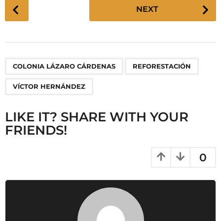
P
NEXT
o
s
t
P
,
,
COLONIA LÁZARO CÁRDENAS
REFORESTACIÓN
a
g
VÍCTOR HERNÁNDEZ
i
n
LIKE IT? SHARE WITH YOUR
a
FRIENDS!
t
i
0
o
n