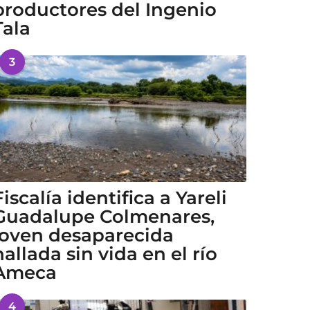
productores del Ingenio
Tala
3
Fiscalía identifica a Yareli
Guadalupe Colmenares,
joven desaparecida
hallada sin vida en el río
Ameca
4