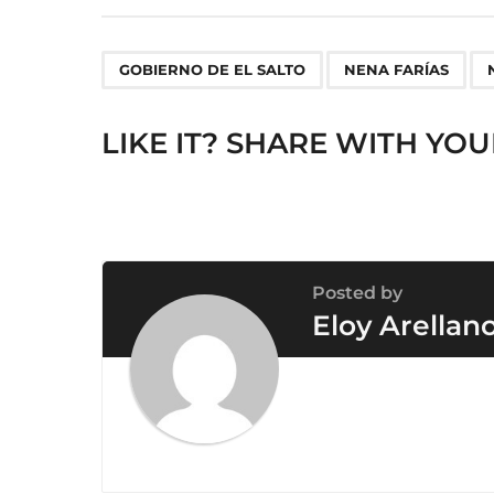
t
P
,
,
a
GOBIERNO DE EL SALTO
NENA FARÍAS
g
i
LIKE IT? SHARE WITH YOU
n
a
t
i
o
Posted by
n
Eloy Arellan