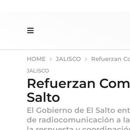
HOME
JALISCO
Refuerzan Co
7
JALISCO
m
Refuerzan Comis
e
s
Salto
e
s
El Gobierno de El Salto en
a
g
de radiocomunicación a la
o
la respuesta y coordinació