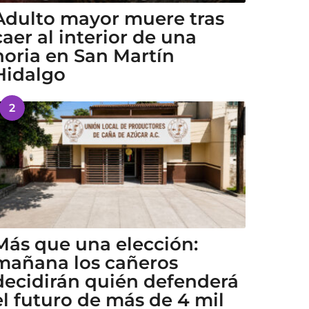
Adulto mayor muere tras
caer al interior de una
noria en San Martín
Hidalgo
2
Más que una elección:
mañana los cañeros
decidirán quién defenderá
el futuro de más de 4 mil