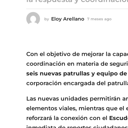
7
m
e
Eloy Arellano
by
7 meses ago
7
s
m
e
e
s
s
e
a
s
g
a
Con el objetivo de mejorar la capa
o
g
o
coordinación en materia de seguri
seis nuevas patrullas y equipo d
corporación encargada del patrull
Las nuevas unidades permitirán am
elementos viales, mientras que e
reforzará la conexión con el
Escud
inmediata de reportes ciudadanos