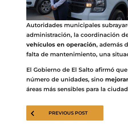
Autoridades municipales subrayaron
administración, la coordinación 
vehículos en operación
, además d
falta de mantenimiento, una situa
El Gobierno de El Salto afirmó que
número de unidades, sino
mejorar
áreas más sensibles para la ciudad
P
PREVIOUS POST
o
s