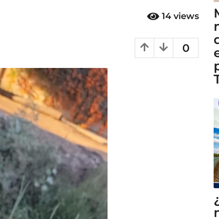
14
views
0