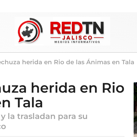
echuza herida en Rio de las Ánimas en Tala
huza herida en Rio
n Tala
y la trasladan para su
co