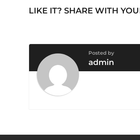
i
LIKE IT? SHARE WITH YOU
n
a
t
i
o
Posted by
n
admin