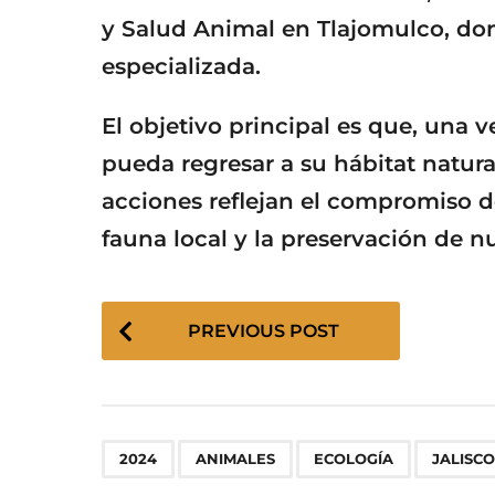
y Salud Animal en Tlajomulco, don
especializada.
El objetivo principal es que, una 
pueda regresar a su hábitat natur
acciones reflejan el compromiso d
fauna local y la preservación de nu
P
PREVIOUS POST
o
s
t
P
,
,
,
a
2024
ANIMALES
ECOLOGÍA
JALISCO
g