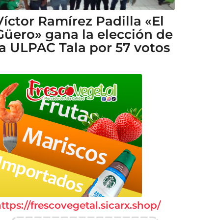
Víctor Ramírez Padilla «El
Güero» gana la elección de
la ULPAC Tala por 57 votos
ttps://frescovegetal.sicarx.shop/