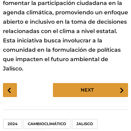
fomentar la participación ciudadana en la
agenda climática, promoviendo un enfoque
abierto e inclusivo en la toma de decisiones
relacionadas con el clima a nivel estatal.
Esta iniciativa busca involucrar a la
comunidad en la formulación de políticas
que impacten el futuro ambiental de
Jalisco.
P
NEXT
o
s
t
P
,
,
,
2024
CAMBIOCLIMÁTICO
JALISCO
a