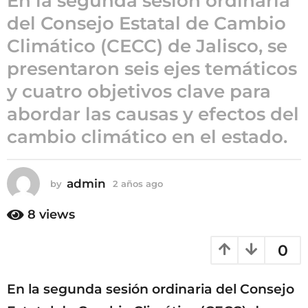
En la segunda sesión ordinaria
o
del Consejo Estatal de Cambio
2
a
Climático (CECC) de Jalisco, se
ñ
presentaron seis ejes temáticos
o
s
y cuatro objetivos clave para
a
abordar las causas y efectos del
g
cambio climático en el estado.
o
admin
by
2 años ago
2
a
ñ
8
views
o
s
0
a
g
o
En la segunda sesión ordinaria del Consejo