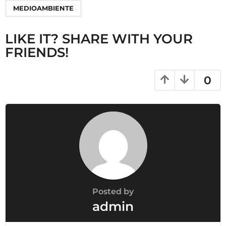
g
MEDIOAMBIENTE
i
n
LIKE IT? SHARE WITH YOUR
a
FRIENDS!
t
i
0
o
n
Posted by
admin