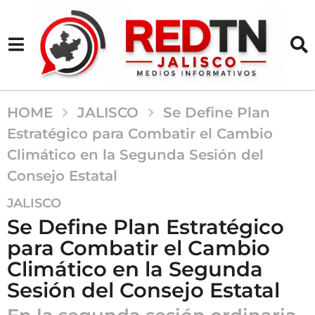
HOME
JALISCO
Se Define Plan
Estratégico para Combatir el Cambio
Climático en la Segunda Sesión del
Consejo Estatal
2
JALISCO
a
Se Define Plan Estratégico
ñ
para Combatir el Cambio
o
Climático en la Segunda
s
a
Sesión del Consejo Estatal
g