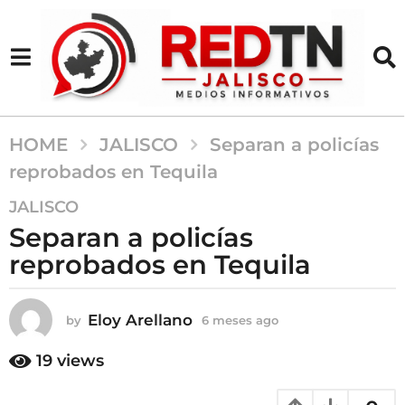
HOME
JALISCO
Separan a policías
reprobados en Tequila
6
JALISCO
m
Separan a policías
e
reprobados en Tequila
s
e
s
Eloy Arellano
by
6 meses ago
6
a
m
g
e
19
views
s
o
e
6