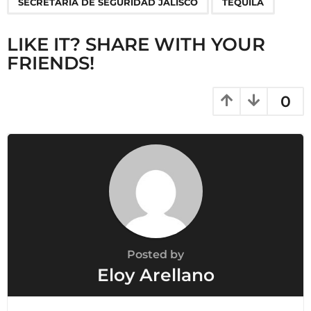
SECRETARÍA DE SEGURIDAD JALISCO
TEQUILA
i
n
LIKE IT? SHARE WITH YOUR
a
FRIENDS!
t
i
0
o
n
Posted by
Eloy Arellano