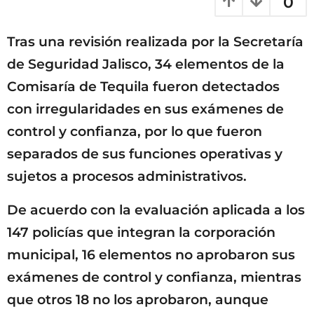
0
s
m
a
e
g
Tras una revisión realizada por la Secretaría
o
s
e
de Seguridad Jalisco, 34 elementos de la
s
Comisaría de Tequila fueron detectados
a
con irregularidades en sus exámenes de
g
o
control y confianza, por lo que fueron
separados de sus funciones operativas y
sujetos a procesos administrativos.
De acuerdo con la evaluación aplicada a los
147 policías que integran la corporación
municipal, 16 elementos no aprobaron sus
exámenes de control y confianza, mientras
que otros 18 no los aprobaron, aunque