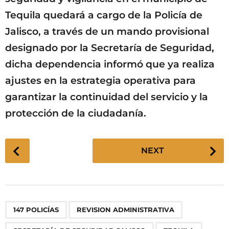
Tequila quedará a cargo de la Policía de
Jalisco, a través de un mando provisional
designado por la Secretaría de Seguridad,
dicha dependencia informó que ya realiza
ajustes en la estrategia operativa para
garantizar la continuidad del servicio y la
protección de la ciudadanía.
P
NEXT
o
s
t
P
,
,
,
147 POLICÍAS
REVISION ADMINISTRATIVA
a
g