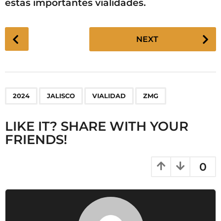
estas importantes vialidades.
P
NEXT
o
s
t
P
,
,
,
2024
JALISCO
VIALIDAD
ZMG
a
g
LIKE IT? SHARE WITH YOUR
i
FRIENDS!
n
a
t
0
i
o
n