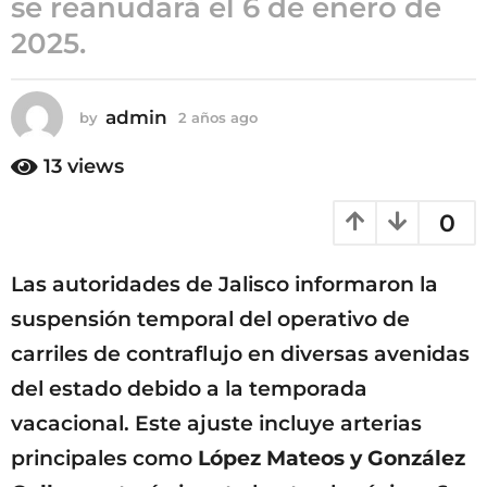
se reanudará el 6 de enero de
a
2025.
ñ
o
s
admin
by
2 años ago
2
a
a
g
ñ
13
views
o
o
s
0
a
g
o
Las autoridades de Jalisco informaron la
suspensión temporal del operativo de
carriles de contraflujo en diversas avenidas
del estado debido a la temporada
vacacional. Este ajuste incluye arterias
principales como
López Mateos y González