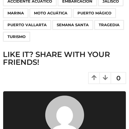
ACCIDENTE ACUÁTICO
EMBARCACIÓN
JALISCO
a
g
MARINA
MOTO ACUÁTICA
PUERTO MÁGICO
i
n
PUERTO VALLARTA
SEMANA SANTA
TRAGEDIA
a
TURISMO
t
i
LIKE IT? SHARE WITH YOUR
o
FRIENDS!
n
0