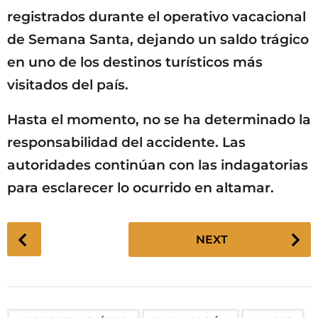
registrados durante el operativo vacacional
de Semana Santa, dejando un saldo trágico
en uno de los destinos turísticos más
visitados del país.
Hasta el momento, no se ha determinado la
responsabilidad del accidente. Las
autoridades continúan con las indagatorias
para esclarecer lo ocurrido en altamar.
P
NEXT
o
s
t
P
,
,
,
,
,
,
,
,
,