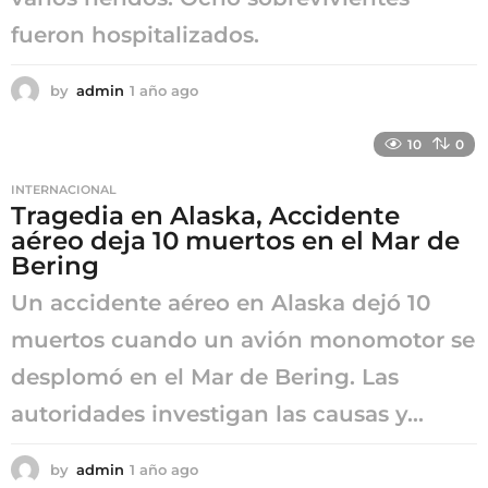
fueron hospitalizados.
by
admin
1 año ago
1
a
ñ
10
0
o
a
INTERNACIONAL
g
Tragedia en Alaska, Accidente
o
aéreo deja 10 muertos en el Mar de
Bering
Un accidente aéreo en Alaska dejó 10
muertos cuando un avión monomotor se
desplomó en el Mar de Bering. Las
autoridades investigan las causas y...
by
admin
1 año ago
1