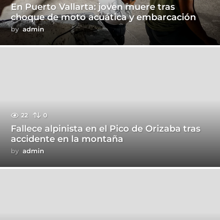
En Puerto Vallarta: joven muere tras
choque de moto acuática y embarcación
by
admin
22
0
Fallece alpinista en el Pico de Orizaba tras
accidente en la montaña
by
admin