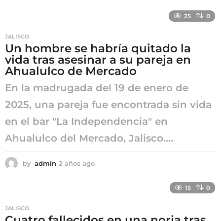
a
ñ
25
0
o
a
JALISCO
g
Un hombre se habría quitado la
o
vida tras asesinar a su pareja en
Ahualulco de Mercado
En la madrugada del 19 de enero de
2025, una pareja fue encontrada sin vida
en el bar "La Independencia" en
Ahualulco del Mercado, Jalisco....
by
admin
2 años ago
2
a
ñ
15
0
o
s
JALISCO
a
Cuatro fallecidos en una noria tras
g