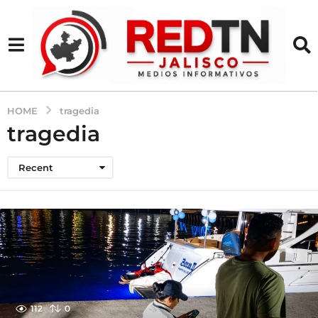
HOME
tragedia
tragedia
Recent
112
0