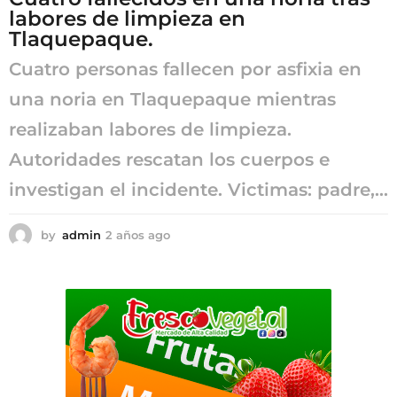
labores de limpieza en
o
Tlaquepaque.
Cuatro personas fallecen por asfixia en
una noria en Tlaquepaque mientras
realizaban labores de limpieza.
Autoridades rescatan los cuerpos e
investigan el incidente. Victimas: padre,...
by
admin
2 años ago
2
a
ñ
o
s
a
g
o