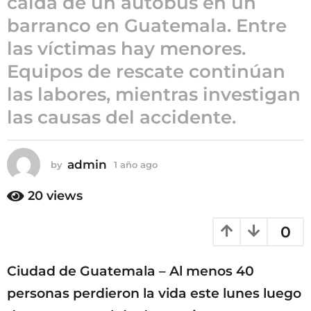
caída de un autobús en un
ñ
barranco en Guatemala. Entre
o
las víctimas hay menores.
a
g
Equipos de rescate continúan
o
las labores, mientras investigan
las causas del accidente.
admin
by
1 año ago
1
a
ñ
20
views
o
a
0
g
o
Ciudad de Guatemala – Al menos 40
personas perdieron la vida este lunes luego