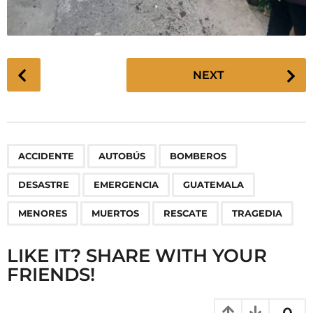
P
NEXT
o
s
t
P
,
,
,
,
,
,
,
,
,
ACCIDENTE
AUTOBÚS
BOMBEROS
a
g
DESASTRE
EMERGENCIA
GUATEMALA
i
n
MENORES
MUERTOS
RESCATE
TRAGEDIA
a
LIKE IT? SHARE WITH YOUR
t
FRIENDS!
i
o
n