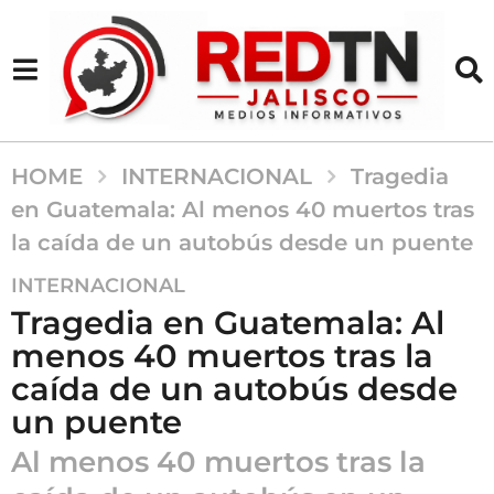
HOME
INTERNACIONAL
Tragedia
en Guatemala: Al menos 40 muertos tras
la caída de un autobús desde un puente
1
INTERNACIONAL
a
Tragedia en Guatemala: Al
ñ
menos 40 muertos tras la
o
caída de un autobús desde
a
g
un puente
o
Al menos 40 muertos tras la
1
a