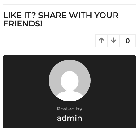
t
P
LIKE IT? SHARE WITH YOUR
a
FRIENDS!
g
i
0
n
a
t
i
o
n
Posted by
admin