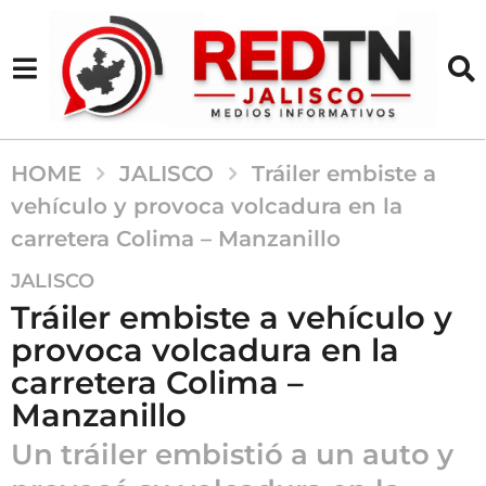
HOME
JALISCO
Tráiler embiste a
vehículo y provoca volcadura en la
carretera Colima – Manzanillo
1
JALISCO
2
Tráiler embiste a vehículo y
m
provoca volcadura en la
e
carretera Colima –
s
e
Manzanillo
s
Un tráiler embistió a un auto y
a
g