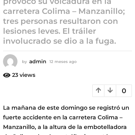
provocó su volcadura en la
o
carretera Colima – Manzanillo;
1
tres personas resultaron con
2
m
lesiones leves. El tráiler
e
involucrado se dio a la fuga.
s
e
s
admin
by
12 meses ago
1
a
2
g
m
23
views
o
e
s
0
e
s
a
La mañana de este domingo se registró un
g
o
fuerte accidente en la carretera Colima –
Manzanillo, a la altura de la embotelladora