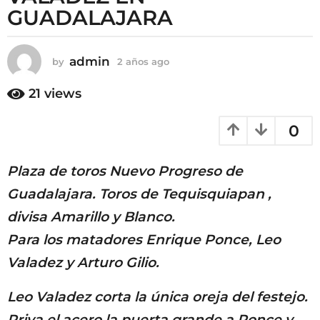
o
GUADALAJARA
2
a
ñ
admin
by
2 años ago
2
o
a
s
ñ
21
views
o
a
s
g
0
a
o
g
o
Plaza de toros Nuevo Progreso de
Guadalajara. Toros de Tequisquiapan ,
divisa Amarillo y Blanco.
Para los matadores Enrique Ponce, Leo
Valadez y Arturo Gilio.
Leo Valadez corta la única oreja del festejo.
Priva el acero la puerta grande a Ponce y