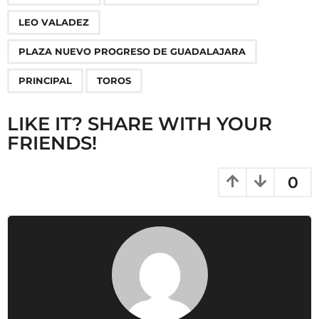
g
LEO VALADEZ
i
n
PLAZA NUEVO PROGRESO DE GUADALAJARA
a
PRINCIPAL
TOROS
t
i
LIKE IT? SHARE WITH YOUR
o
FRIENDS!
n
0