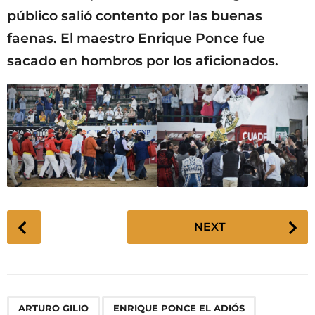
público salió contento por las buenas
faenas. El maestro Enrique Ponce fue
sacado en hombros por los aficionados.
P
NEXT
o
s
t
P
,
,
,
,
,
ARTURO GILIO
ENRIQUE PONCE EL ADIÓS
a