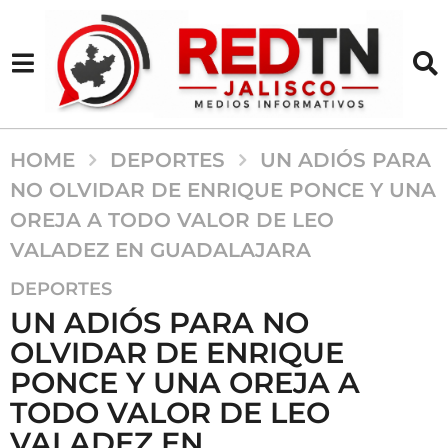
HOME
DEPORTES
UN ADIÓS PARA
NO OLVIDAR DE ENRIQUE PONCE Y UNA
OREJA A TODO VALOR DE LEO
VALADEZ EN GUADALAJARA
2
DEPORTES
a
UN ADIÓS PARA NO
ñ
OLVIDAR DE ENRIQUE
o
PONCE Y UNA OREJA A
s
a
TODO VALOR DE LEO
g
VALADEZ EN