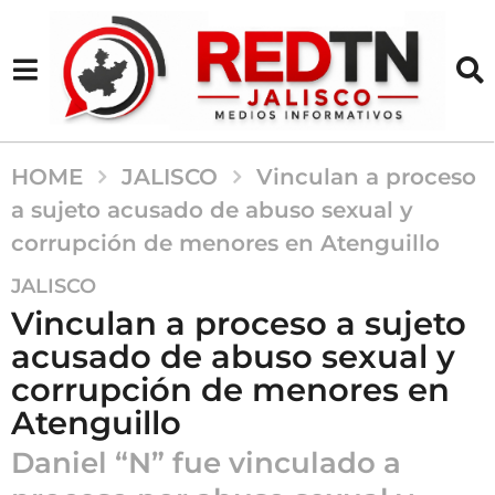
HOME
JALISCO
Vinculan a proceso
a sujeto acusado de abuso sexual y
corrupción de menores en Atenguillo
1
JALISCO
a
Vinculan a proceso a sujeto
ñ
acusado de abuso sexual y
o
corrupción de menores en
a
g
Atenguillo
o
Daniel “N” fue vinculado a
1
a