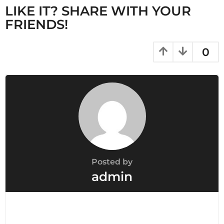
P
LIKE IT? SHARE WITH YOUR
a
FRIENDS!
g
i
0
n
a
t
i
o
n
Posted by
admin