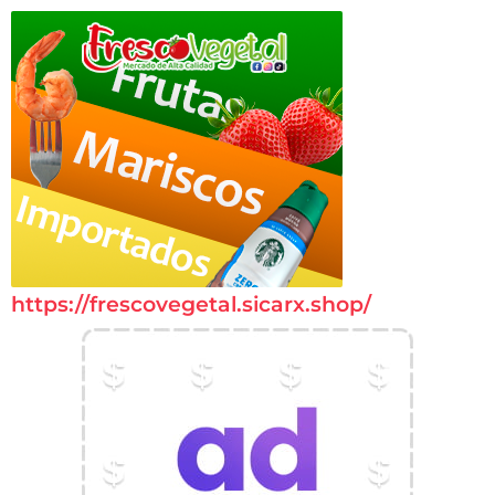
https://frescovegetal.sicarx.shop/