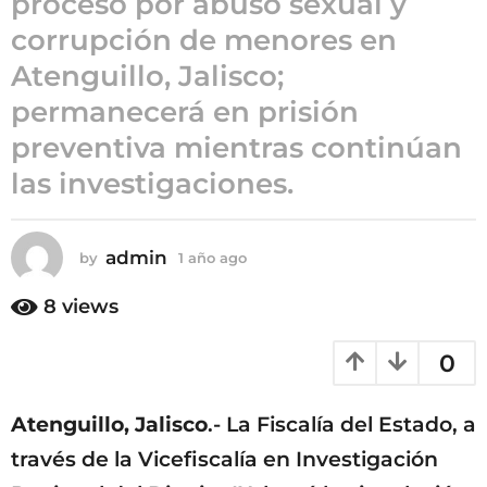
proceso por abuso sexual y
ñ
corrupción de menores en
o
Atenguillo, Jalisco;
a
g
permanecerá en prisión
o
preventiva mientras continúan
las investigaciones.
admin
by
1 año ago
1
a
ñ
8
views
o
a
0
g
o
Atenguillo, Jalisco
.- La Fiscalía del Estado, a
través de la Vicefiscalía en Investigación