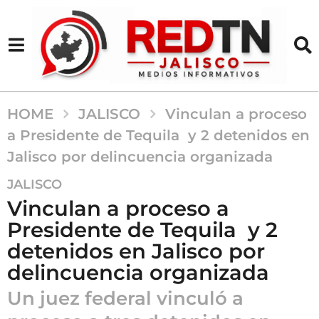
HOME
JALISCO
Vinculan a proceso
a Presidente de Tequila y 2 detenidos en
Jalisco por delincuencia organizada
6
JALISCO
m
Vinculan a proceso a
e
Presidente de Tequila y 2
s
detenidos en Jalisco por
e
s
delincuencia organizada
a
Un juez federal vinculó a
g
o