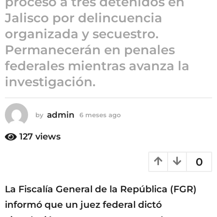
proceso a tres detenidos en
6
Jalisco por delincuencia
m
organizada y secuestro.
e
s
Permanecerán en penales
e
federales mientras avanza la
s
investigación.
a
g
o
admin
by
6 meses ago
6
m
e
127
views
s
e
0
s
a
g
La Fiscalía General de la República (FGR)
o
informó que un juez federal dictó