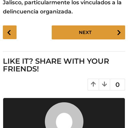
Jalisco, particularmente los vinculados a la
delincuencia organizada.
P
NEXT
o
s
t
P
LIKE IT? SHARE WITH YOUR
a
FRIENDS!
g
i
0
n
a
t
i
o