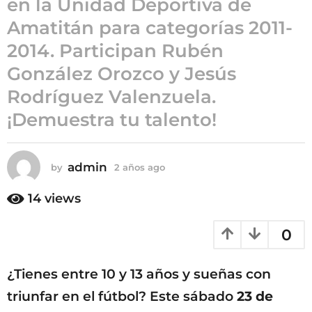
en la Unidad Deportiva de
a
Amatitán para categorías 2011-
ñ
2014. Participan Rubén
o
s
González Orozco y Jesús
a
Rodríguez Valenzuela.
g
¡Demuestra tu talento!
o
admin
by
2 años ago
2
a
ñ
14
views
o
s
0
a
g
o
¿Tienes entre 10 y 13 años y sueñas con
triunfar en el fútbol? Este sábado
23 de