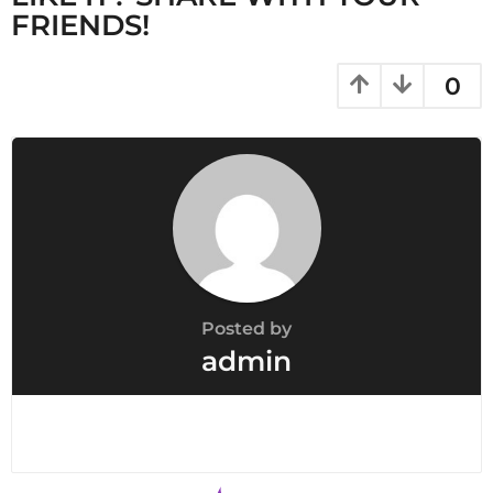
a
FRIENDS!
t
i
0
o
n
Posted by
admin