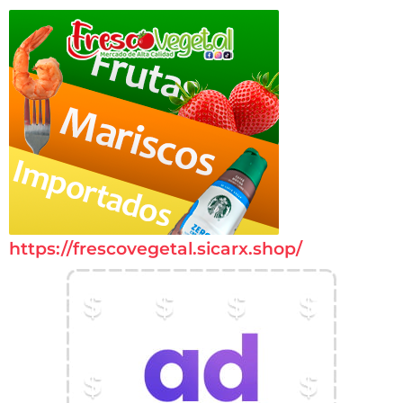
https://frescovegetal.sicarx.shop/