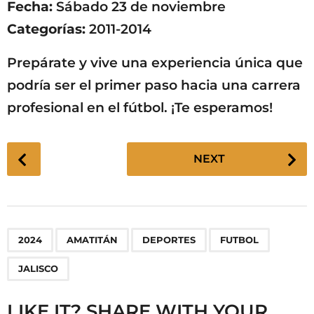
Fecha:
Sábado 23 de noviembre
Categorías:
2011-2014
Prepárate y vive una experiencia única que
podría ser el primer paso hacia una carrera
profesional en el fútbol. ¡Te esperamos!
P
NEXT
o
s
t
P
,
,
,
,
2024
AMATITÁN
DEPORTES
FUTBOL
a
g
JALISCO
i
n
LIKE IT? SHARE WITH YOUR