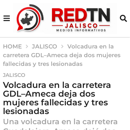
HOME
JALISCO
Volcadura en la
carretera GDL–Ameca deja dos mujeres
fallecidas y tres lesionadas
7
JALISCO
m
Volcadura en la carretera
e
GDL–Ameca deja dos
s
mujeres fallecidas y tres
e
s
lesionadas
a
Una volcadura en la carretera
g
o