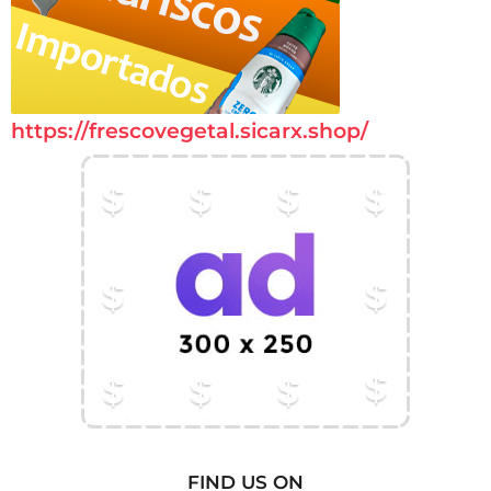
https://frescovegetal.sicarx.shop/
FIND US ON