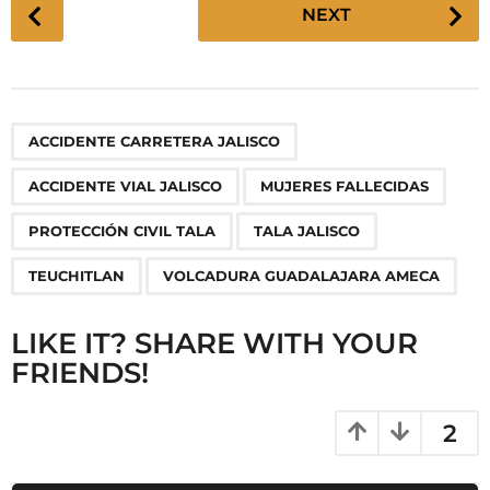
P
NEXT
o
s
t
P
,
,
,
,
,
,
ACCIDENTE CARRETERA JALISCO
a
g
ACCIDENTE VIAL JALISCO
MUJERES FALLECIDAS
i
n
PROTECCIÓN CIVIL TALA
TALA JALISCO
a
TEUCHITLAN
VOLCADURA GUADALAJARA AMECA
t
i
LIKE IT? SHARE WITH YOUR
o
FRIENDS!
n
2