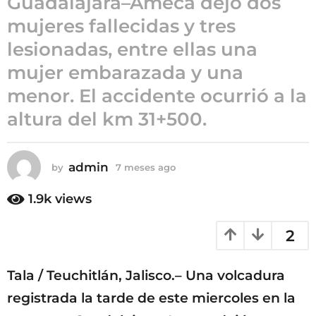
Guadalajara–Ameca dejó dos
7
mujeres fallecidas y tres
m
lesionadas, entre ellas una
e
s
mujer embarazada y una
e
menor. El accidente ocurrió a la
s
altura del km 31+500.
a
g
o
admin
by
7 meses ago
7
m
e
1.9k
views
s
e
2
s
a
g
Tala / Teuchitlán, Jalisco.– Una volcadura
o
registrada la tarde de este miercoles en la