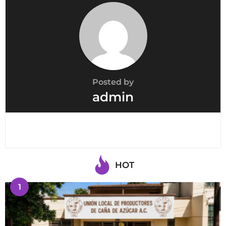
n
Posted by
admin
HOT
1