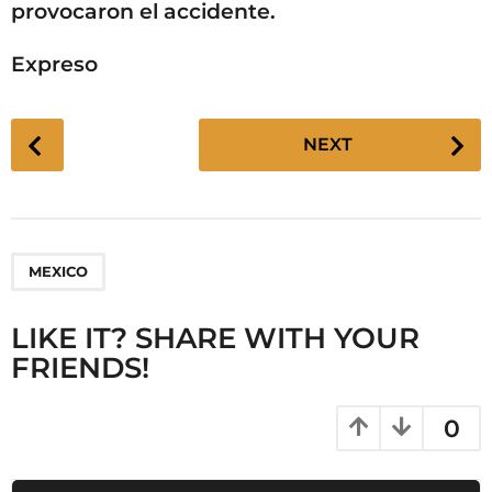
provocaron el accidente.
Expreso
P
NEXT
o
s
t
P
MEXICO
a
g
LIKE IT? SHARE WITH YOUR
i
FRIENDS!
n
a
t
0
i
o