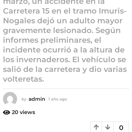
marzo, un accidente en la
ñ
Carretera 15 en el tramo Imuris-
o
Nogales dejó un adulto mayor
a
g
gravemente lesionado. Según
o
informes preliminares, el
incidente ocurrió a la altura de
los invernaderos. El vehículo se
salió de la carretera y dio varias
volteretas.
admin
by
1 año ago
1
a
ñ
20
views
o
a
0
g