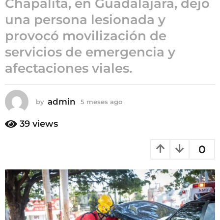
Chapalita, en Guadalajara, dejó
5
una persona lesionada y
m
provocó movilización de
e
s
servicios de emergencia y
e
afectaciones viales.
s
a
g
admin
by
5 meses ago
5
o
m
e
39
views
s
e
0
s
a
g
o