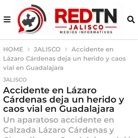
HOME
JALISCO
Accidente en
Lázaro Cárdenas deja un herido y caos
vial en Guadalajara
5
JALISCO
m
Accidente en Lázaro
e
Cárdenas deja un herido y
s
caos vial en Guadalajara
e
s
Un aparatoso accidente en
a
Calzada Lázaro Cárdenas y
g
o