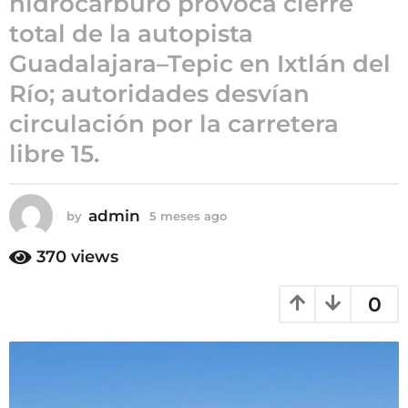
hidrocarburo provoca cierre
5
total de la autopista
m
Guadalajara–Tepic en Ixtlán del
e
s
Río; autoridades desvían
e
circulación por la carretera
s
libre 15.
a
g
o
admin
by
5 meses ago
5
m
e
370
views
s
e
0
s
a
g
o