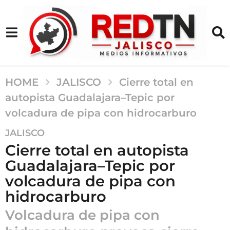
HOME
JALISCO
Cierre total en
autopista Guadalajara–Tepic por
volcadura de pipa con hidrocarburo
5
JALISCO
m
Cierre total en autopista
e
Guadalajara–Tepic por
s
volcadura de pipa con
e
s
hidrocarburo
a
Volcadura de pipa con
g
o