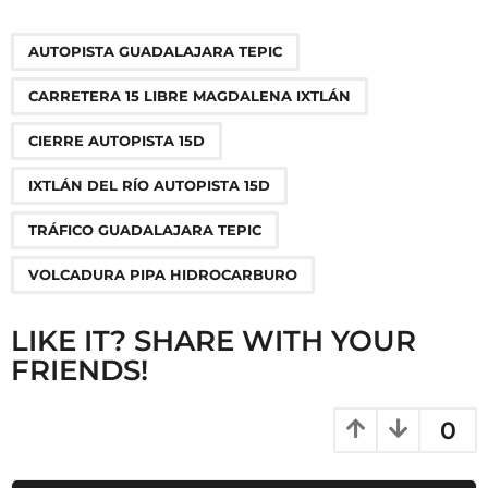
t
P
,
,
,
,
,
AUTOPISTA GUADALAJARA TEPIC
a
g
CARRETERA 15 LIBRE MAGDALENA IXTLÁN
i
n
CIERRE AUTOPISTA 15D
a
IXTLÁN DEL RÍO AUTOPISTA 15D
t
i
TRÁFICO GUADALAJARA TEPIC
o
VOLCADURA PIPA HIDROCARBURO
n
LIKE IT? SHARE WITH YOUR
FRIENDS!
0