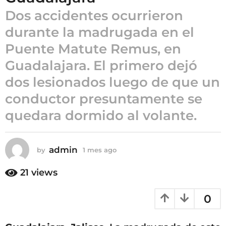
1
Dos accidentes ocurrieron
m
e
durante la madrugada en el
s
Puente Matute Remus, en
a
Guadalajara. El primero dejó
g
o
dos lesionados luego de que un
conductor presuntamente se
quedara dormido al volante.
admin
by
1 mes ago
1
m
e
21
views
s
a
0
g
o