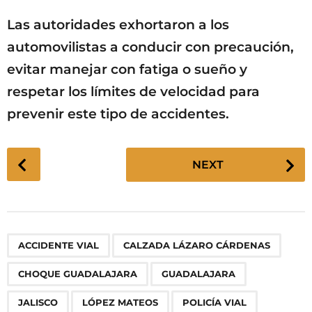
Las autoridades exhortaron a los
automovilistas a conducir con precaución,
evitar manejar con fatiga o sueño y
respetar los límites de velocidad para
prevenir este tipo de accidentes.
P
NEXT
o
s
t
P
,
,
,
,
,
,
,
,
,
,
,
ACCIDENTE VIAL
CALZADA LÁZARO CÁRDENAS
a
g
CHOQUE GUADALAJARA
GUADALAJARA
i
n
JALISCO
LÓPEZ MATEOS
POLICÍA VIAL