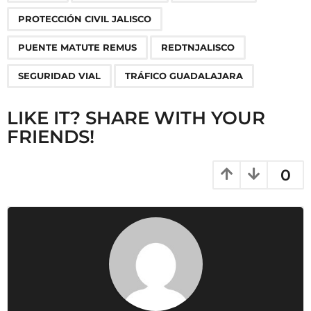
a
PROTECCIÓN CIVIL JALISCO
t
i
PUENTE MATUTE REMUS
REDTNJALISCO
o
SEGURIDAD VIAL
TRÁFICO GUADALAJARA
n
LIKE IT? SHARE WITH YOUR
FRIENDS!
0