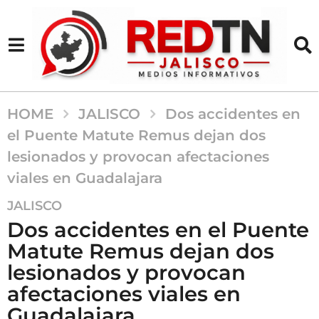
HOME
JALISCO
Dos accidentes en
el Puente Matute Remus dejan dos
lesionados y provocan afectaciones
viales en Guadalajara
1
JALISCO
m
Dos accidentes en el Puente
e
Matute Remus dejan dos
s
lesionados y provocan
a
g
afectaciones viales en
o
Guadalajara