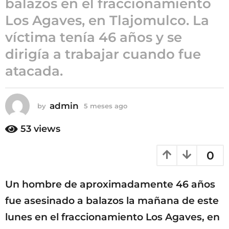
balazos en el fraccionamiento
5
Los Agaves, en Tlajomulco. La
m
víctima tenía 46 años y se
e
s
dirigía a trabajar cuando fue
e
atacada.
s
a
g
admin
by
5 meses ago
5
o
m
e
53
views
s
e
0
s
a
g
Un hombre de aproximadamente 46 años
o
fue asesinado a balazos la mañana de este
lunes en el fraccionamiento Los Agaves, en