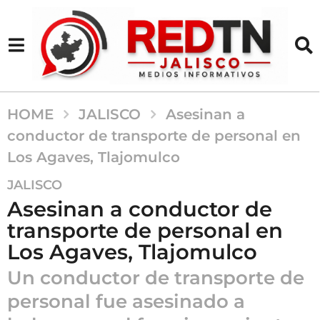
HOME
JALISCO
Asesinan a
conductor de transporte de personal en
Los Agaves, Tlajomulco
5
JALISCO
m
Asesinan a conductor de
e
transporte de personal en
s
Los Agaves, Tlajomulco
e
s
Un conductor de transporte de
a
personal fue asesinado a
g
o