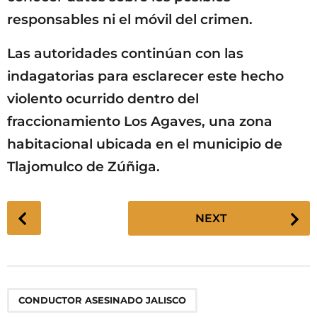
responsables ni el móvil del crimen.
Las autoridades continúan con las
indagatorias para esclarecer este hecho
violento ocurrido dentro del
fraccionamiento Los Agaves, una zona
habitacional ubicada en el municipio de
Tlajomulco de Zúñiga.
P
NEXT
o
s
t
P
,
,
,
,
,
,
,
CONDUCTOR ASESINADO JALISCO
a