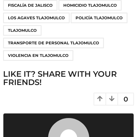
g
FISCALÍA DE JALISCO
HOMICIDIO TLAJOMULCO
i
n
LOS AGAVES TLAJOMULCO
POLICÍA TLAJOMULCO
a
TLAJOMULCO
t
i
TRANSPORTE DE PERSONAL TLAJOMULCO
o
VIOLENCIA EN TLAJOMULCO
n
LIKE IT? SHARE WITH YOUR
FRIENDS!
0