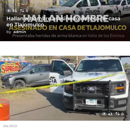
65
0
Hallan a hombre asesinado dentro de casa
en Tlajomulco
by
admin
43
0
JALISCO