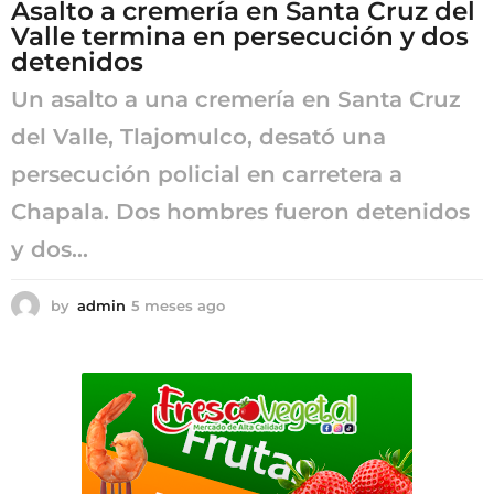
Asalto a cremería en Santa Cruz del
Valle termina en persecución y dos
detenidos
Un asalto a una cremería en Santa Cruz
del Valle, Tlajomulco, desató una
persecución policial en carretera a
Chapala. Dos hombres fueron detenidos
y dos...
by
admin
5 meses ago
5
m
e
s
e
s
a
g
o