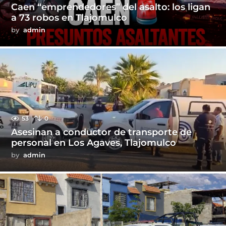
Caen “emprendedores” del asalto: los ligan
a 73 robos en Tlajomulco
by
admin
53
0
Asesinan a conductor de transporte de
personal en Los Agaves, Tlajomulco
by
admin