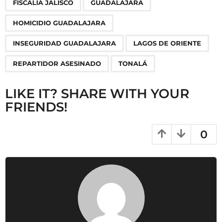
n
FISCALÍA JALISCO
GUADALAJARA
a
HOMICIDIO GUADALAJARA
t
i
INSEGURIDAD GUADALAJARA
LAGOS DE ORIENTE
o
REPARTIDOR ASESINADO
TONALÁ
n
LIKE IT? SHARE WITH YOUR
FRIENDS!
0