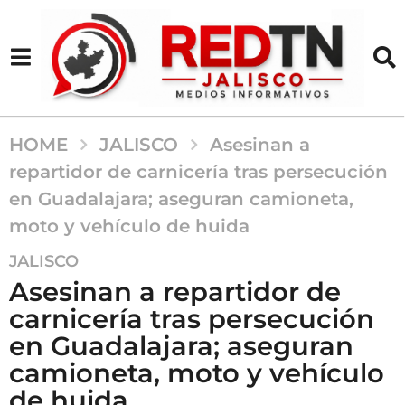
HOME
JALISCO
Asesinan a
repartidor de carnicería tras persecución
en Guadalajara; aseguran camioneta,
moto y vehículo de huida
3
JALISCO
m
Asesinan a repartidor de
e
carnicería tras persecución
s
en Guadalajara; aseguran
e
s
camioneta, moto y vehículo
a
de huida