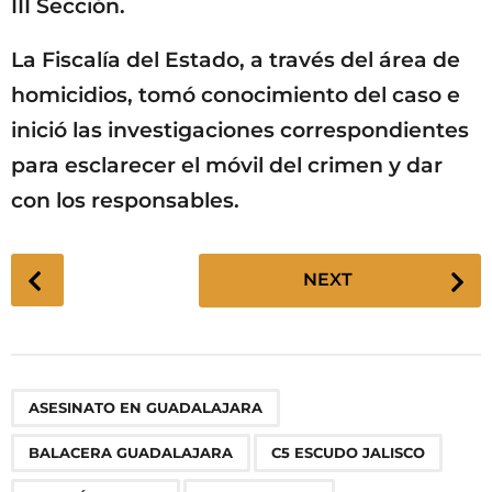
III Sección.
La Fiscalía del Estado, a través del área de
homicidios, tomó conocimiento del caso e
inició las investigaciones correspondientes
para esclarecer el móvil del crimen y dar
con los responsables.
P
NEXT
o
s
t
P
,
,
,
,
,
,
,
,
,
ASESINATO EN GUADALAJARA
a
g
BALACERA GUADALAJARA
C5 ESCUDO JALISCO
i