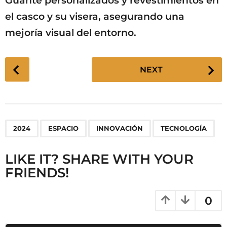
Guante personalizados y revestimientos en
el casco y su visera, asegurando una
mejoría visual del entorno.
P
NEXT
o
s
t
P
,
,
,
2024
ESPACIO
INNOVACIÓN
TECNOLOGÍA
a
g
LIKE IT? SHARE WITH YOUR
i
FRIENDS!
n
a
t
0
i