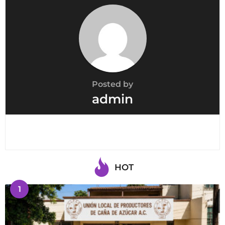
o
n
Posted by
admin
HOT
1