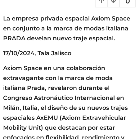
0
a
ñ
g
o
o
La empresa privada espacial Axiom Space
s
a
en conjunto a la marca de modas italiana
g
PRADA develan nuevo traje espacial.
o
17/10/2024, Tala Jalisco
Axiom Space en una colaboración
extravagante con la marca de moda
italiana Prada, revelaron durante el
Congreso Astronáutico Internacional en
Milán, Italia, el diseño de su nuevos trajes
espaciales AxEMU (Axiom Extravehicular
Mobility Unit) que destacan por estar
enfocados en flexibilidad, rendimiento y