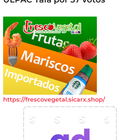
https://frescovegetal.sicarx.shop/