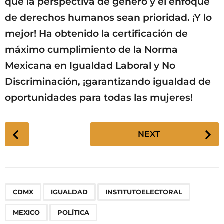
que la perspectiva de género y el enfoque
de derechos humanos sean prioridad. ¡Y lo
mejor! Ha obtenido la certificación de
máximo cumplimiento de la Norma
Mexicana en Igualdad Laboral y No
Discriminación, ¡garantizando igualdad de
oportunidades para todas las mujeres!
P
NEXT
o
s
t
P
,
,
,
,
CDMX
IGUALDAD
INSTITUTOELECTORAL
a
g
MEXICO
POLÍTICA
i