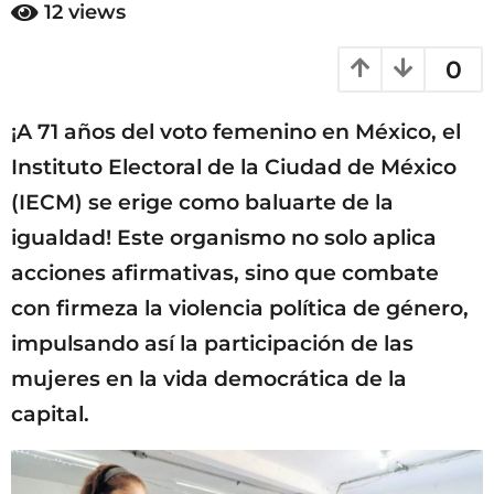
ñ
12
views
a
o
s
ñ
0
a
o
g
s
o
¡A 71 años del voto femenino en México, el
a
g
Instituto Electoral de la Ciudad de México
o
(IECM) se erige como baluarte de la
igualdad! Este organismo no solo aplica
acciones afirmativas, sino que combate
con firmeza la violencia política de género,
impulsando así la participación de las
mujeres en la vida democrática de la
capital.