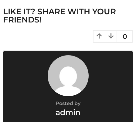
n
LIKE IT? SHARE WITH YOUR
a
FRIENDS!
t
i
0
o
n
Posted by
admin