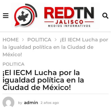
HOME
POLITICA
¡El IECM Lucha por
la igualdad política en la Ciudad de
México!
2
POLITICA
a
¡El IECM Lucha por la
ñ
igualdad política en la
o
Ciudad de México!
s
a
g
admin
by
2 años ago
2
o
a
2