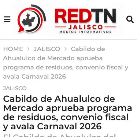
HOME
JALISCO
Cabildo de
Ahualulco de Mercado aprueba
programa de residuos, convenio fiscal y
avala Carnaval 2026
6
JALISCO
m
Cabildo de Ahualulco de
e
Mercado aprueba programa
s
de residuos, convenio fiscal
e
s
y avala Carnaval 2026
a