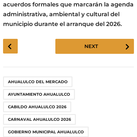
acuerdos formales que marcarán la agenda
administrativa, ambiental y cultural del
municipio durante el arranque del 2026.
P
NEXT
o
s
t
P
,
,
,
,
,
,
,
,
,
AHUALULCO DEL MERCADO
a
g
AYUNTAMIENTO AHUALULCO
i
n
CABILDO AHUALULCO 2026
a
CARNAVAL AHUALULCO 2026
t
i
GOBIERNO MUNICIPAL AHUALULCO