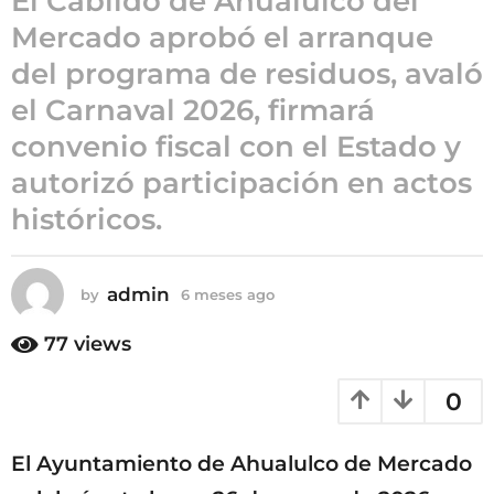
El Cabildo de Ahualulco del
g
Mercado aprobó el arranque
o
6
del programa de residuos, avaló
m
el Carnaval 2026, firmará
e
s
convenio fiscal con el Estado y
e
autorizó participación en actos
s
históricos.
a
g
o
admin
by
6 meses ago
6
m
e
77
views
s
e
0
s
a
g
El Ayuntamiento de Ahualulco de Mercado
o