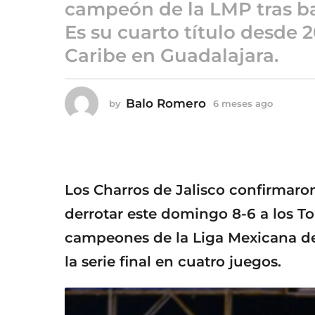
6
campeón de la LMP tras bar
m
Es su cuarto título desde 20
e
Caribe en Guadalajara.
s
e
s
Balo Romero
by
6 meses ago
6
a
m
g
e
o
s
e
s
a
Los Charros de Jalisco confirmaron
g
o
derrotar este domingo 8-6 a los T
campeones de la Liga Mexicana de 
la serie final en cuatro juegos.