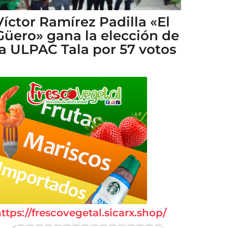
Víctor Ramírez Padilla «El
Güero» gana la elección de
la ULPAC Tala por 57 votos
ttps://frescovegetal.sicarx.shop/