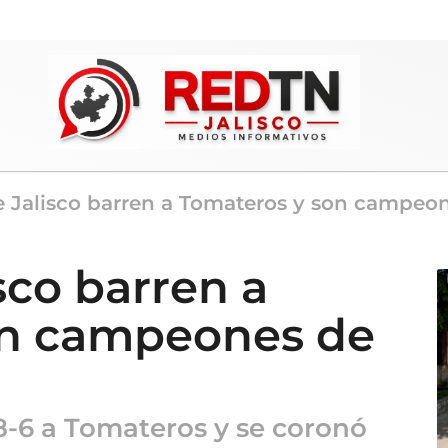
e Jalisco barren a Tomateros y son campeo
sco barren a
on campeones de
8-6 a Tomateros y se coronó