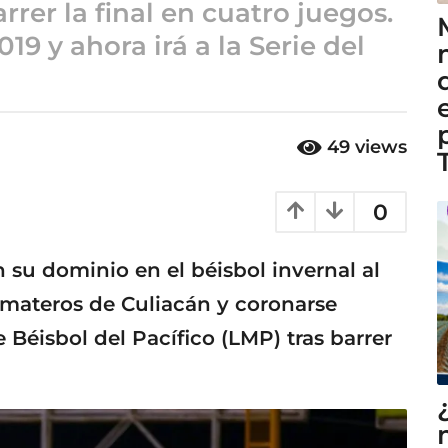
rer la final en cuatro juegos.
19 y ahora irá a la Serie del
49
views
0
 su dominio en el béisbol invernal al
omateros de Culiacán y coronarse
Béisbol del Pacífico (LMP) tras barrer