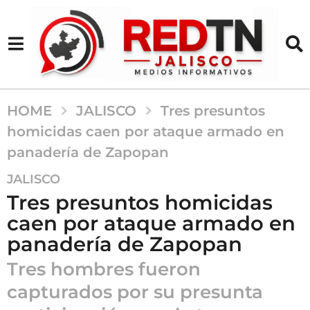
HOME
JALISCO
Tres presuntos
homicidas caen por ataque armado en
panadería de Zapopan
3
JALISCO
m
Tres presuntos homicidas
e
caen por ataque armado en
s
panadería de Zapopan
e
s
Tres hombres fueron
a
capturados por su presunta
g
o