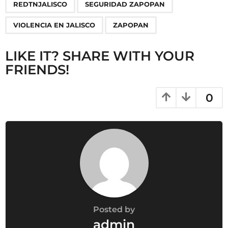
a
REDTNJALISCO
SEGURIDAD ZAPOPAN
t
i
VIOLENCIA EN JALISCO
ZAPOPAN
o
n
LIKE IT? SHARE WITH YOUR
FRIENDS!
0
Posted by
admin