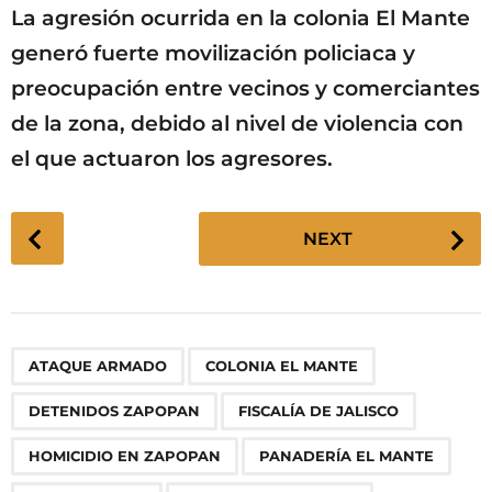
La agresión ocurrida en la colonia El Mante
generó fuerte movilización policiaca y
preocupación entre vecinos y comerciantes
de la zona, debido al nivel de violencia con
el que actuaron los agresores.
P
NEXT
o
s
t
P
,
,
,
,
,
,
,
,
,
ATAQUE ARMADO
COLONIA EL MANTE
a
g
DETENIDOS ZAPOPAN
FISCALÍA DE JALISCO
i
n
HOMICIDIO EN ZAPOPAN
PANADERÍA EL MANTE