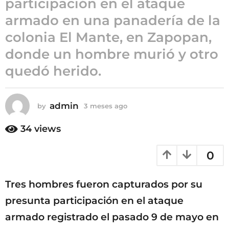
participación en el ataque
3
armado en una panadería de la
m
colonia El Mante, en Zapopan,
e
s
donde un hombre murió y otro
e
quedó herido.
s
a
g
admin
by
3 meses ago
3
o
m
e
34
views
s
e
0
s
a
g
Tres hombres fueron capturados por su
o
presunta participación en el ataque
armado registrado el pasado 9 de mayo en