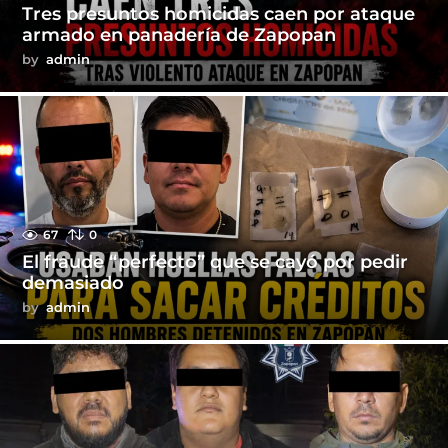
Tres presuntos homicidas caen por ataque
armado en panadería de Zapopan
by
admin
67
0
El fraude “perfecto” que se cayó por pedir
demasiado
by
admin