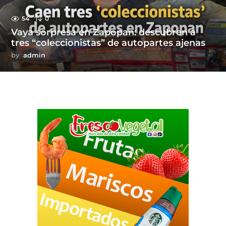
54
0
Vaya sorpresa en Zapopan: descubren a
tres “coleccionistas” de autopartes ajenas
by
admin