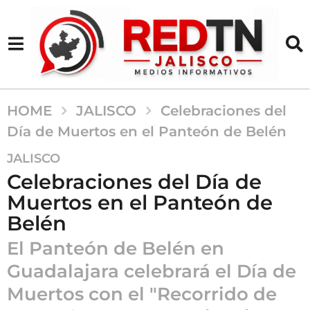
HOME
JALISCO
Celebraciones del
Día de Muertos en el Panteón de Belén
2
JALISCO
a
Celebraciones del Día de
ñ
Muertos en el Panteón de
o
Belén
s
a
El Panteón de Belén en
g
Guadalajara celebrará el Día de
o
2
Muertos con el "Recorrido de
a