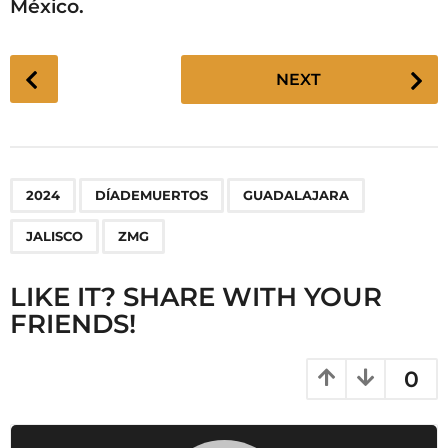
México.
P
NEXT
o
s
t
P
,
,
,
,
2024
DÍADEMUERTOS
GUADALAJARA
a
g
JALISCO
ZMG
i
n
LIKE IT? SHARE WITH YOUR
a
FRIENDS!
t
i
0
o
n