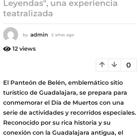
Leyendas", una experiencia
ñ
teatralizada
o
s
a
admin
g
by
2 años ago
2
a
o
ñ
12
views
o
s
0
a
g
o
El Panteón de Belén, emblemático sitio
turístico de Guadalajara, se prepara para
conmemorar el Día de Muertos con una
serie de actividades y recorridos especiales.
Reconocido por su rica historia y su
conexión con la Guadalajara antigua, el