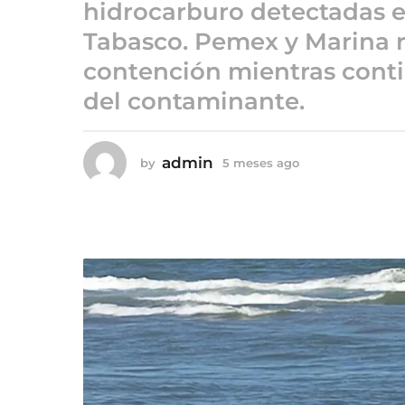
5
hidrocarburo detectadas e
m
Tabasco. Pemex y Marina r
e
contención mientras conti
s
e
del contaminante.
s
a
g
admin
by
5 meses ago
5
o
m
e
s
e
s
a
g
o