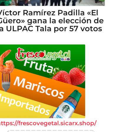
Víctor Ramírez Padilla «El
Güero» gana la elección de
la ULPAC Tala por 57 votos
ttps://frescovegetal.sicarx.shop/