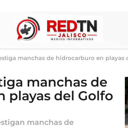
estiga manchas de hidrocarburo en playas 
tiga manchas de
 playas del Golfo
vestigan manchas de