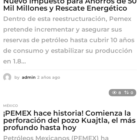
Nuevo Impuesto para Ahorros de 50
Mil Millones y Rescate Energético
Dentro de esta reestructuración, Pemex
pretende incrementar y asegurar sus
reservas de petróleo hasta cubrir 10 años
de consumo y estabilizar su producción
en 1.8...
by
admin
2 años ago
2
a
ñ
8
0
o
s
MÉXICO
a
¡PEMEX hace historia! Comienza la
g
perforación del pozo Kuajtla, el más
o
profundo hasta hoy
Petróleos Mexicanos (PEMEX) ha