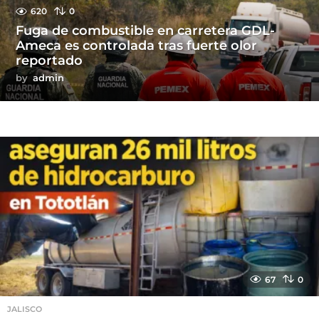
620
0
Fuga de combustible en carretera GDL-
Ameca es controlada tras fuerte olor
reportado
by
admin
67
0
JALISCO