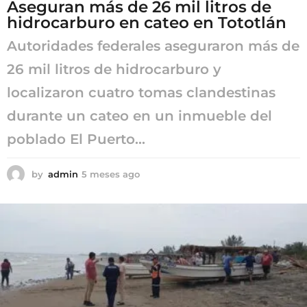
Aseguran más de 26 mil litros de
hidrocarburo en cateo en Tototlán
Autoridades federales aseguraron más de
26 mil litros de hidrocarburo y
localizaron cuatro tomas clandestinas
durante un cateo en un inmueble del
poblado El Puerto...
by
admin
5 meses ago
5
m
e
s
e
s
a
g
o