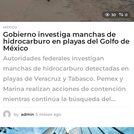
30
0
MÉXICO
Gobierno investiga manchas de
hidrocarburo en playas del Golfo de
México
Autoridades federales investigan
manchas de hidrocarburo detectadas en
playas de Veracruz y Tabasco. Pemex y
Marina realizan acciones de contención
mientras continúa la búsqueda del...
by
admin
5 meses ago
5
m
e
s