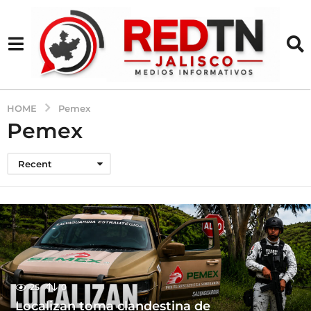
HOME
Pemex
Pemex
Recent
25
0
Localizan toma clandestina de