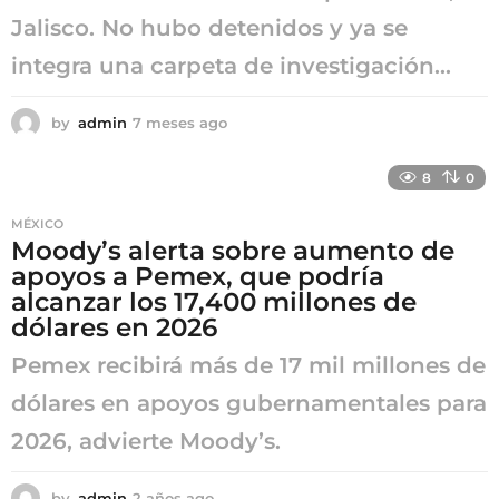
Jalisco. No hubo detenidos y ya se
integra una carpeta de investigación...
by
admin
7 meses ago
7
m
e
8
0
s
e
MÉXICO
s
Moody’s alerta sobre aumento de
a
apoyos a Pemex, que podría
g
o
alcanzar los 17,400 millones de
dólares en 2026
Pemex recibirá más de 17 mil millones de
dólares en apoyos gubernamentales para
2026, advierte Moody’s.
by
admin
2 años ago
2