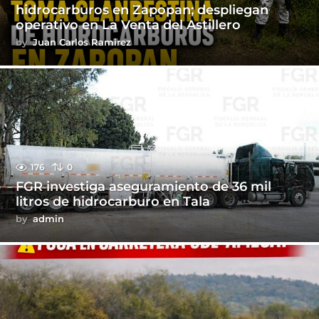
hidrocarburos en Zapopan; despliegan
operativo en La Venta del Astillero
by
Juan Carlos Ramirez
176
0
FGR investiga aseguramiento de 36 mil
litros de hidrocarburo en Tala
by
admin