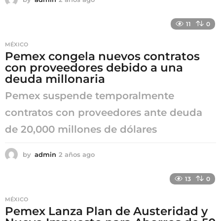
a
ñ
11
0
o
s
MÉXICO
a
Pemex congela nuevos contratos
g
con proveedores debido a una
o
deuda millonaria
Pemex suspende temporalmente
contratos con proveedores ante deuda
de 20,000 millones de dólares
by
admin
2 años ago
2
a
ñ
13
0
o
s
MÉXICO
a
Pemex Lanza Plan de Austeridad y
g
o