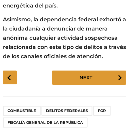
energética del país.
Asimismo, la dependencia federal exhortó a
la ciudadanía a denunciar de manera
anónima cualquier actividad sospechosa
relacionada con este tipo de delitos a través
de los canales oficiales de atención.
P
NEXT
o
s
t
P
,
,
,
,
,
,
,
,
,
,
,
COMBUSTIBLE
DELITOS FEDERALES
FGR
a
g
FISCALÍA GENERAL DE LA REPÚBLICA
i