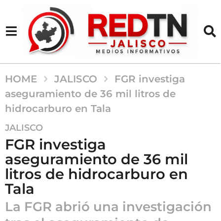
HOME
JALISCO
FGR investiga
aseguramiento de 36 mil litros de
hidrocarburo en Tala
1
JALISCO
m
FGR investiga
e
aseguramiento de 36 mil
s
litros de hidrocarburo en
a
g
Tala
o
La FGR abrió una investigación
1
m