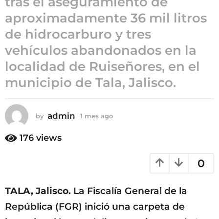
tras el aseguramiento de
e
aproximadamente 36 mil litros
s
de hidrocarburo y tres
a
g
vehículos abandonados en la
o
localidad de Ruiseñores, en el
municipio de Tala, Jalisco.
admin
by
1 mes ago
1
m
e
176
views
s
a
0
g
o
TALA, Jalisco.
La Fiscalía General de la
República (FGR) inició una carpeta de