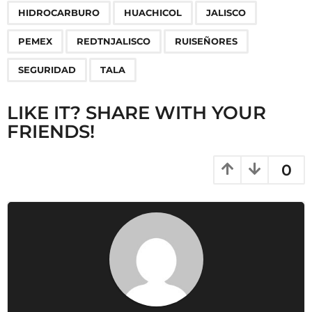
n
HIDROCARBURO
HUACHICOL
JALISCO
a
PEMEX
REDTNJALISCO
RUISEÑORES
t
i
SEGURIDAD
TALA
o
n
LIKE IT? SHARE WITH YOUR
FRIENDS!
0