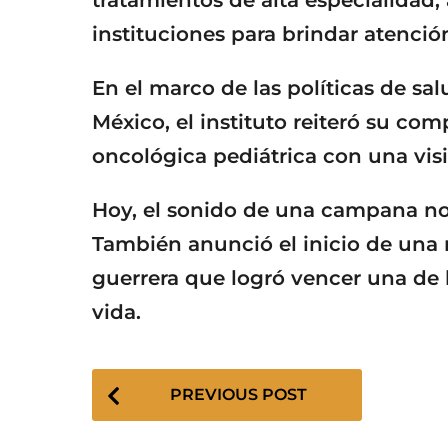
instituciones para brindar atenció
En el marco de las políticas de sa
México, el instituto reiteró su co
oncológica pediátrica con una vis
Hoy, el sonido de una campana no 
También anunció el inicio de una
guerrera que logró vencer una de l
vida.
P
PREVIOUS POST
o
s