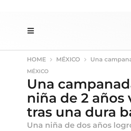
HOME
MÉXICO
Una campanad
2
MÉXICO
m
Una campanada
e
s
niña de 2 años 
e
s
tras una dura b
a
g
Una niña de dos años logr
o