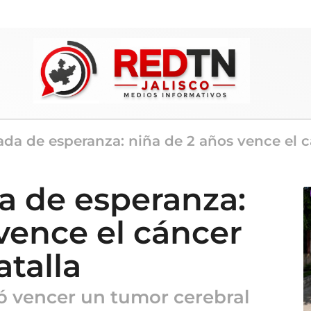
a de esperanza: niña de 2 años vence el cá
 de esperanza:
vence el cáncer
atalla
ó vencer un tumor cerebral