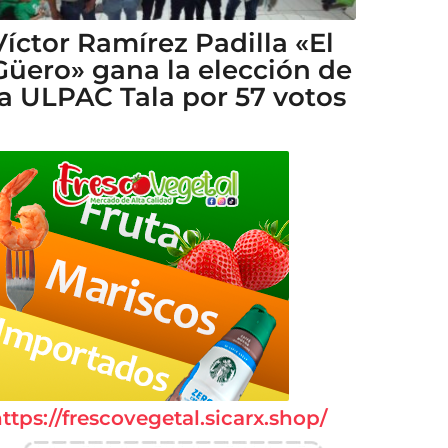
Víctor Ramírez Padilla «El
Güero» gana la elección de
la ULPAC Tala por 57 votos
ttps://frescovegetal.sicarx.shop/