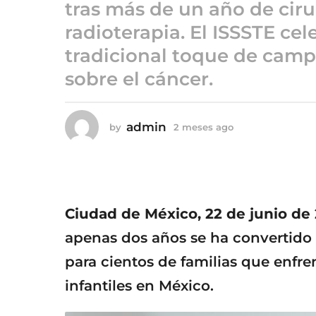
2
tras más de un año de ciru
m
radioterapia. El ISSSTE ce
e
tradicional toque de camp
s
e
sobre el cáncer.
s
a
g
admin
by
2 meses ago
2
o
m
e
s
e
s
a
Ciudad de México, 22 de junio de
g
o
apenas dos años se ha convertido 
para cientos de familias que enf
infantiles en México.