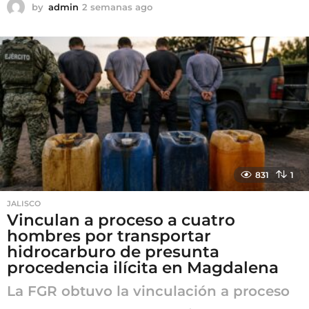
by
admin
2 semanas ago
2
s
e
m
a
n
a
s
a
g
o
831
1
JALISCO
Vinculan a proceso a cuatro
hombres por transportar
hidrocarburo de presunta
procedencia ilícita en Magdalena
La FGR obtuvo la vinculación a proceso