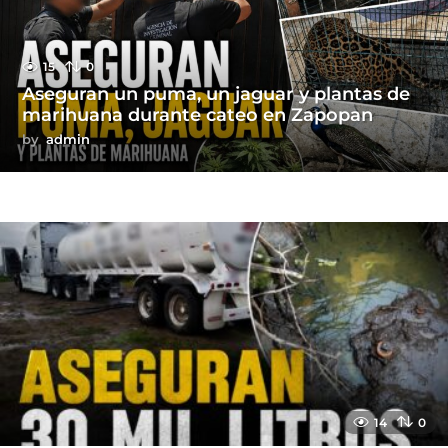
15
0
Aseguran un puma, un jaguar y plantas de
marihuana durante cateo en Zapopan
by
admin
14
0