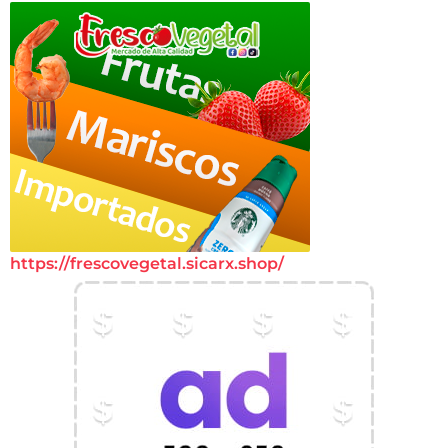
https://frescovegetal.sicarx.shop/