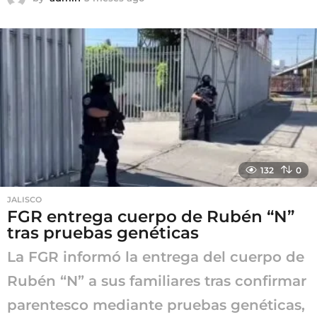
m
e
s
e
s
a
g
o
132
0
JALISCO
FGR entrega cuerpo de Rubén “N”
tras pruebas genéticas
La FGR informó la entrega del cuerpo de
Rubén “N” a sus familiares tras confirmar
parentesco mediante pruebas genéticas,