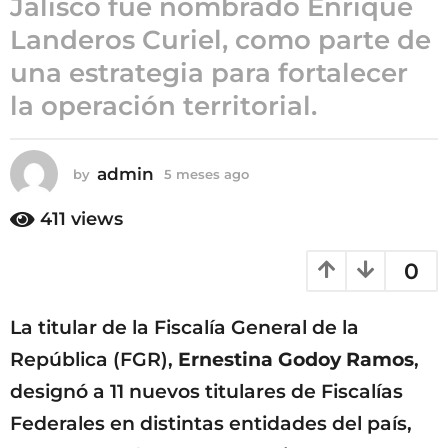
Jalisco fue nombrado Enrique
5
Landeros Curiel, como parte de
m
una estrategia para fortalecer
e
s
la operación territorial.
e
s
a
admin
by
5 meses ago
5
g
m
e
o
411
views
s
e
0
s
a
g
La titular de la Fiscalía General de la
o
República (FGR),
Ernestina Godoy Ramos
,
designó a 11 nuevos titulares de Fiscalías
Federales en distintas entidades del país,