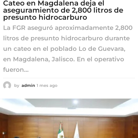
Cateo en Magdalena deja el
aseguramiento de 2,800 litros de
presunto hidrocarburo
La FGR aseguró aproximadamente 2,800
litros de presunto hidrocarburo durante
un cateo en el poblado Lo de Guevara,
en Magdalena, Jalisco. En el operativo
fueron...
by
admin
1 mes ago
1
m
e
s
a
g
o