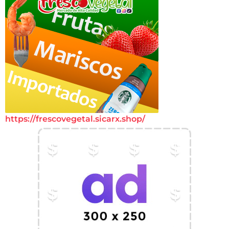
https://frescovegetal.sicarx.shop/