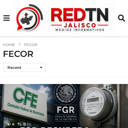
HOME
FECOR
FECOR
Recent
6
0