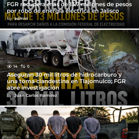
FGR recupera más de 13.7 millones de pesos
por robo de energía eléctrica en Jalisco
by
admin
14
0
Aseguran 30 mil litros de hidrocarburo y
una toma clandestina en Tlajomulco; FGR
abre investigación
by
Juan Carlos Ramirez