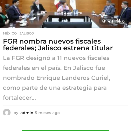
411
0
MÉXICO
,
JALISCO
FGR nombra nuevos fiscales
federales; Jalisco estrena titular
La FGR designó a 11 nuevos fiscales
federales en el país. En Jalisco fue
nombrado Enrique Landeros Curiel,
como parte de una estrategia para
fortalecer...
by
admin
5 meses ago
5
m
e
s