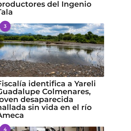
productores del Ingenio
Tala
3
Fiscalía identifica a Yareli
Guadalupe Colmenares,
joven desaparecida
hallada sin vida en el río
Ameca
4