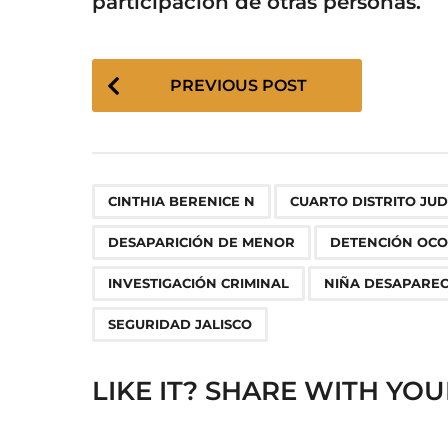
participación de otras personas.
P
PREVIOUS POST
o
s
t
P
,
a
CINTHIA BERENICE N
CUARTO DISTRITO JUD
g
DESAPARICIÓN DE MENOR
DETENCIÓN OC
i
n
INVESTIGACIÓN CRIMINAL
NIÑA DESAPAREC
a
SEGURIDAD JALISCO
t
i
LIKE IT? SHARE WITH YOU
o
n