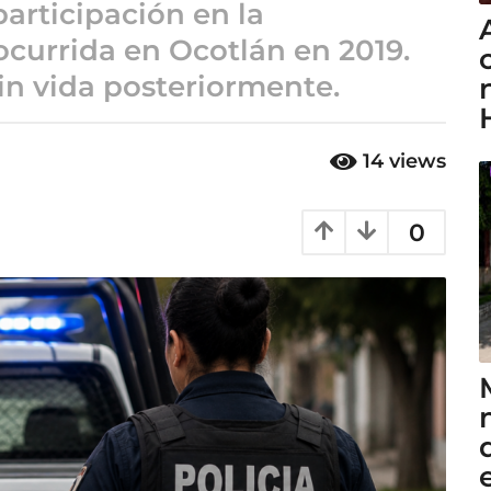
articipación en la
ocurrida en Ocotlán en 2019.
sin vida posteriormente.
14
views
0