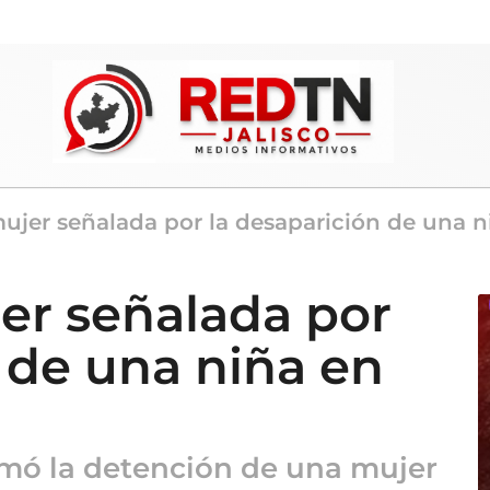
ujer señalada por la desaparición de una n
er señalada por
 de una niña en
ormó la detención de una mujer