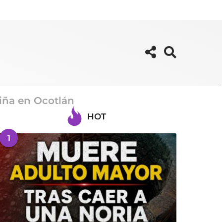
iña en Ocotlán
HOT
1