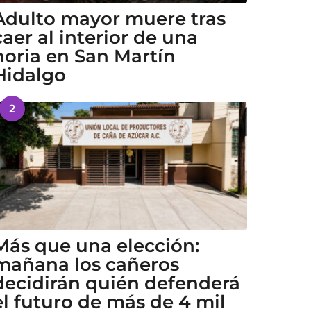
Adulto mayor muere tras
caer al interior de una
noria en San Martín
Hidalgo
2
Más que una elección:
mañana los cañeros
decidirán quién defenderá
el futuro de más de 4 mil