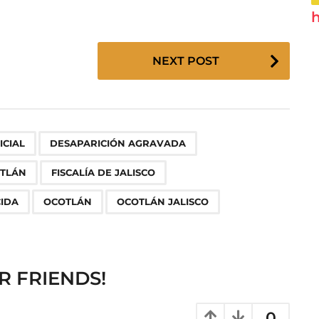
h
NEXT POST
,
,
,
,
,
,
,
,
,
ICIAL
DESAPARICIÓN AGRAVADA
OTLÁN
FISCALÍA DE JALISCO
IDA
OCOTLÁN
OCOTLÁN JALISCO
R FRIENDS!
0