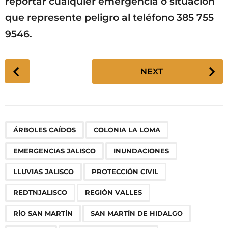
reportar cualquier emergencia o situación
que represente peligro al teléfono 385 755
9546.
P
NEXT
o
s
t
P
,
,
,
,
,
,
,
,
,
,
,
ÁRBOLES CAÍDOS
COLONIA LA LOMA
a
g
EMERGENCIAS JALISCO
INUNDACIONES
i
n
LLUVIAS JALISCO
PROTECCIÓN CIVIL
a
REDTNJALISCO
REGIÓN VALLES
t
i
RÍO SAN MARTÍN
SAN MARTÍN DE HIDALGO