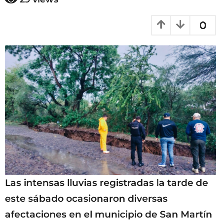
s
e
0
s
a
g
o
Las intensas lluvias registradas la tarde de
este sábado ocasionaron diversas
afectaciones en el municipio de San Martín