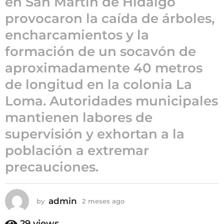
en San Martín de Hidalgo
2
provocaron la caída de árboles,
m
encharcamientos y la
e
s
formación de un socavón de
e
aproximadamente 40 metros
s
de longitud en la colonia La
a
g
Loma. Autoridades municipales
o
mantienen labores de
supervisión y exhortan a la
población a extremar
precauciones.
admin
by
2 meses ago
2
m
e
29
views