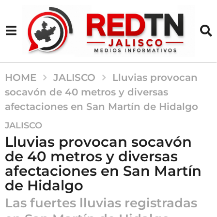
HOME
JALISCO
Lluvias provocan
socavón de 40 metros y diversas
afectaciones en San Martín de Hidalgo
2
JALISCO
m
Lluvias provocan socavón
e
de 40 metros y diversas
s
afectaciones en San Martín
e
s
de Hidalgo
a
Las fuertes lluvias registradas
g
o